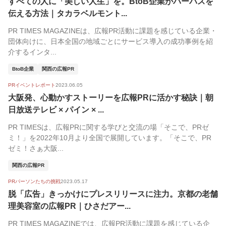
すべての人に「美しい人生」を。BtoB企業がパーパスを
伝える方法｜タカラベルモント...
PR TIMES MAGAZINEは、広報PR活動に課題を感じている企業・
団体向けに、日本全国の地域ごとにサービス導入の成功事例を紹
介するインタ...
BtoB企業
関西の広報PR
PRイベントレポート
2023.06.05
大阪発、心動かすストーリーを広報PRに活かす秘訣｜朝
日放送テレビ × パイン × ...
PR TIMESは、広報PRに関する学びと交流の場「そこで、PRゼ
ミ！」を2022年10月より全国で展開しています。「そこで、PR
ゼミ！さぁ大阪...
関西の広報PR
PRパーソンたちの挑戦
2023.05.17
脱「広告」きっかけにプレスリリースに注力。京都の老舗
理美容室の広報PR｜ひさだアー...
PR TIMES MAGAZINEでは、広報PR活動に課題を感じている企