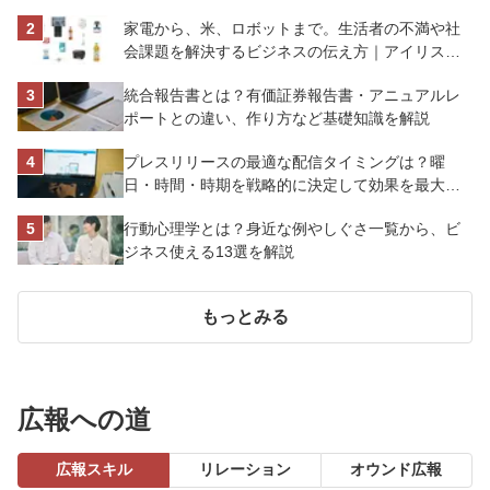
解説
家電から、米、ロボットまで。生活者の不満や社
会課題を解決するビジネスの伝え方｜アイリスオ
ーヤマ株式会社
統合報告書とは？有価証券報告書・アニュアルレ
ポートとの違い、作り方など基礎知識を解説
プレスリリースの最適な配信タイミングは？曜
日・時間・時期を戦略的に決定して効果を最大化
させよう
行動心理学とは？身近な例やしぐさ一覧から、ビ
ジネス使える13選を解説
もっとみる
広報への道
広報スキル
リレーション
オウンド広報