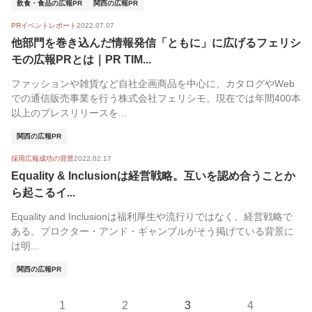
飲食・食品の広報PR
関西の広報PR
PRイベントレポート
2022.07.07
他部門を巻き込んだ情報発信「ともに」に広げるフェリシ
モの広報PRとは｜PR TIM...
ファッションや雑貨など自社企画商品を中心に、カタログやWeb
での通信販売事業を行う株式会社フェリシモ。現在では年間400本
以上のプレスリリースを...
関西の広報PR
採用広報成功の背景
2022.02.17
Equality & Inclusionは経営戦略。互いを認め合うことか
ら起こるイ...
Equality and Inclusionは福利厚生や流行りではなく、経営戦略で
ある。プロクター・アンド・ギャンブルがそう掲げている背景に
は明...
関西の広報PR
1
2
3
4