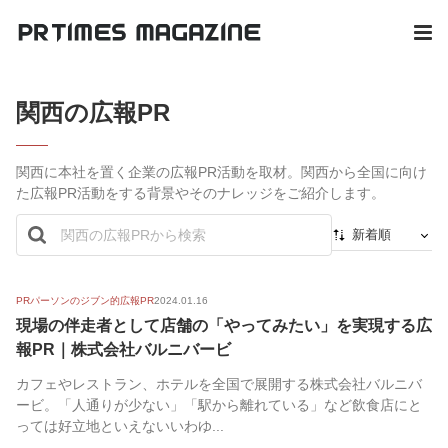
関西の広報PR
関西に本社を置く企業の広報PR活動を取材。関西から全国に向け
た広報PR活動をする背景やそのナレッジをご紹介します。
新着順
新着順
最初から
PRパーソンのジブン的広報PR
2024.01.16
現場の伴走者として店舗の「やってみたい」を実現する広
人気順
報PR｜株式会社バルニバービ
カフェやレストラン、ホテルを全国で展開する株式会社バルニバ
ービ。「人通りが少ない」「駅から離れている」など飲食店にと
っては好立地といえないいわゆ...