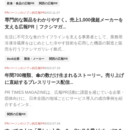
飲食・食品の広報PR
関西の広報PR
PRパーソンのジブン的広報PR
2023.11.07
専門的な製品をわかりやすく。売上1,000億超メーカーを
支える広報PR｜フクシマガ...
生活に不可欠な食のライフラインを支える事業者として、業務用
冷凍冷蔵庫をはじめとした冷やす技術を応用した機器の製造と販
売を行うフクシマガリレイ株式...
BtoB企業
製造・メーカー
関西の広報PR
PRパーソンのジブン的広報PR
2023.07.20
年間700種類、傘の数だけ生まれるストーリー。売り上げ
に直結するプレスリリース配信...
PR TIMES MAGAZINEは、広報PR活動に課題を感じている企業・
団体向けに、日本全国の地域ごとにサービス導入の成功事例を紹
介するインタ...
関西の広報PR
PRパーソンのジブン的広報PR
2023.07.04