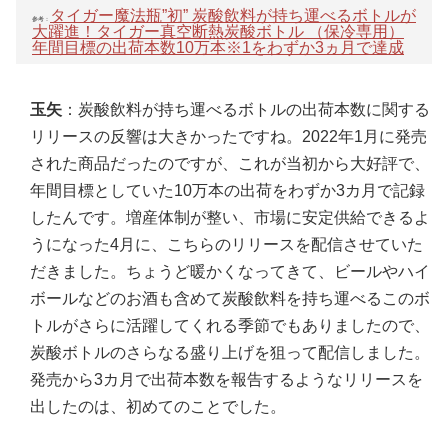
タイガー魔法瓶”初” 炭酸飲料が持ち運べるボトルが
参考：
大躍進！タイガー真空断熱炭酸ボトル （保冷専用）
年間目標の出荷本数10万本※1をわずか3ヵ月で達成
玉矢
：炭酸飲料が持ち運べるボトルの出荷本数に関する
リリースの反響は大きかったですね。2022年1月に発売
された商品だったのですが、これが当初から大好評で、
年間目標としていた10万本の出荷をわずか3カ月で記録
したんです。増産体制が整い、市場に安定供給できるよ
うになった4月に、こちらのリリースを配信させていた
だきました。ちょうど暖かくなってきて、ビールやハイ
ボールなどのお酒も含めて炭酸飲料を持ち運べるこのボ
トルがさらに活躍してくれる季節でもありましたので、
炭酸ボトルのさらなる盛り上げを狙って配信しました。
発売から3カ月で出荷本数を報告するようなリリースを
出したのは、初めてのことでした。