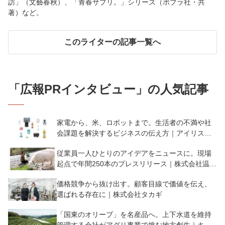
訪」（文藝春秋）、「青春サプリ。」シリーズ（ポプラ社・共
著）など。
このライターの記事一覧へ
「
広報PRインタビュー
」の人気記事
家電から、米、ロボットまで。生活者の不満や社
会課題を解決するビジネスの伝え方｜アイリスオ
ーヤマ株式会社
従業員一人ひとりのアイデアをニュースに。現場
起点で年間250本のプレスリリース｜株式会社温泉
道場
価格競争から抜け出す。顧客目線で価値を伝え、
選ばれる存在に｜株式会社タカギ
「国東のオリーブ」を名産品へ。上下水道を維持