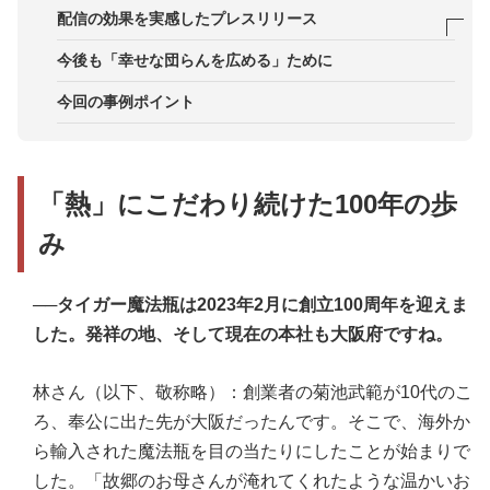
配信の効果を実感したプレスリリース
事例1．サーキュラーエコノミーのプレスリリース
今後も「幸せな団らんを広める」ために
が配信から3か月後にアクセス急増
今回の事例ポイント
事例2．炭酸飲料用ボトルの年間売り上げ目標を3ヵ
月で達成したことを発表
事例3．海洋ごみ削減を目指す地域連携にメディア
「熱」にこだわり続けた100年の歩
から問い合わせ
み
──タイガー魔法瓶は2023年2月に創立100周年を迎えま
した。発祥の地、そして現在の本社も大阪府ですね。
林さん（以下、敬称略）：創業者の菊池武範が10代のこ
ろ、奉公に出た先が大阪だったんです。そこで、海外か
ら輸入された魔法瓶を目の当たりにしたことが始まりで
した。「故郷のお母さんが淹れてくれたような温かいお