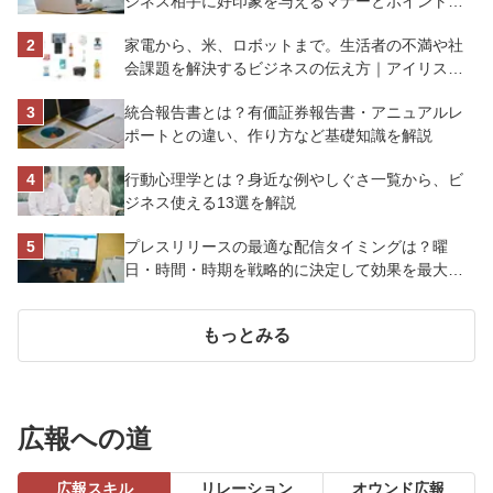
ジネス相手に好印象を与えるマナーとポイントを
解説
家電から、米、ロボットまで。生活者の不満や社
会課題を解決するビジネスの伝え方｜アイリスオ
ーヤマ株式会社
統合報告書とは？有価証券報告書・アニュアルレ
ポートとの違い、作り方など基礎知識を解説
行動心理学とは？身近な例やしぐさ一覧から、ビ
ジネス使える13選を解説
プレスリリースの最適な配信タイミングは？曜
日・時間・時期を戦略的に決定して効果を最大化
させよう
もっとみる
広報への道
広報スキル
リレーション
オウンド広報