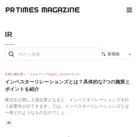
IR
新着順
新着順
最初から
広報の腕を磨く！スキルアップのあれこれ
2022.01.10
インベスターリレーションズとは？具体的な7つの施策と
人気順
ポイントを紹介
株式を公開し上場企業となると、インベスタリレーションズを行
う必要性が出てきます。では、インベスターリレーションズとは
一体どのようなものなのでしょ...
IR