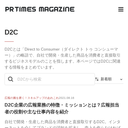
D2C
D2Cとは「Direct to Consumer（ダイレクト トゥ コンシューマ
ー）」の略語で、自社で開発・生産した商品を消費者と直接取引
するビジネスモデルのことを指します。本ページではD2Cに関連
する情報をまとめています。
新着順
新着順
最初から
広報の腕を磨く！スキルアップのあれこれ
2021.08.16
D2C企業の広報業務の特徴・ミッションとは？広報担当
人気順
者の役割や主な仕事内容を紹介
自社で開発・生産した商品を消費者と直接取引するD2C。インタ
ーネットを介してブランドの認知を拡大し、売上を作らなければ