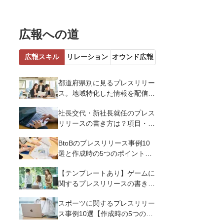
広報への道
広報スキル
リレーション
オウンド広報
都道府県別に見るプレスリリー
ス。地域特化した情報を配信す
るメリットとコツを解説
社長交代・新社長就任のプレス
リリースの書き方は？項目・ポ
イント・事例を紹介
BtoBのプレスリリース事例10
選と作成時の5つのポイントを
解説
【テンプレートあり】ゲームに
関するプレスリリースの書き方
｜3つのポイントと事例を解説
スポーツに関するプレスリリー
ス事例10選【作成時の5つのポ