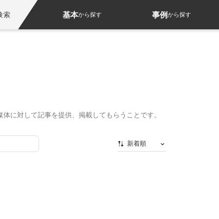
基本
事例
検索
から探す
から探す
媒体に対して記事を提供、掲載してもらうことです。
。
新着順
新着順
最初から
人気順