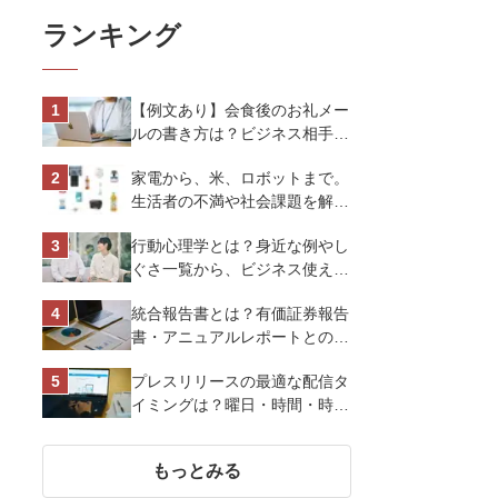
ランキング
【例文あり】会食後のお礼メー
ルの書き方は？ビジネス相手に
好印象を与えるマナーとポイン
家電から、米、ロボットまで。
トを解説
生活者の不満や社会課題を解決
するビジネスの伝え方｜アイリ
行動心理学とは？身近な例やし
スオーヤマ株式会社
ぐさ一覧から、ビジネス使える
13選を解説
統合報告書とは？有価証券報告
書・アニュアルレポートとの違
い、作り方など基礎知識を解説
プレスリリースの最適な配信タ
イミングは？曜日・時間・時期
を戦略的に決定して効果を最大
化させよう
もっとみる