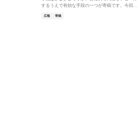
するうえで有効な手段の一つが寄稿です。今回は
広報手段とし...
広報
寄稿