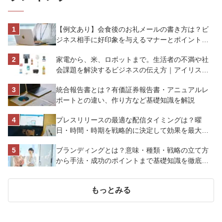
【例文あり】会食後のお礼メールの書き方は？ビ
ジネス相手に好印象を与えるマナーとポイントを
解説
家電から、米、ロボットまで。生活者の不満や社
会課題を解決するビジネスの伝え方｜アイリスオ
ーヤマ株式会社
統合報告書とは？有価証券報告書・アニュアルレ
ポートとの違い、作り方など基礎知識を解説
プレスリリースの最適な配信タイミングは？曜
日・時間・時期を戦略的に決定して効果を最大化
させよう
ブランディングとは？意味・種類・戦略の立て方
から手法・成功のポイントまで基礎知識を徹底解
説【成功事例あり】
もっとみる