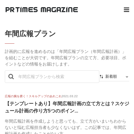
年間広報プラン
計画的に広報を進めるのは「年間広報プラン（年間広報計画）」
を組むことが大切です。年間広報プランの立て方、必要項目、ポ
イントなどの情報をお届けします。
新着順
新着順
最初から
広報の腕を磨く！スキルアップのあれこれ
2021.03.22
【テンプレートあり】年間広報計画の立て方とは？スケジ
人気順
ュール計画の作り方5つのポイン...
年間広報計画を作成しようと思っても、立て方がいまいちわから
ないと悩む広報担当者も少なくないはず。この記事では、年間広
報計画を作成したことがない方...