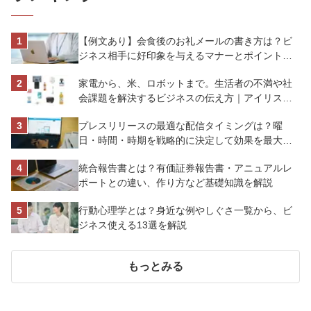
【例文あり】会食後のお礼メールの書き方は？ビ
ジネス相手に好印象を与えるマナーとポイントを
解説
家電から、米、ロボットまで。生活者の不満や社
会課題を解決するビジネスの伝え方｜アイリスオ
ーヤマ株式会社
プレスリリースの最適な配信タイミングは？曜
日・時間・時期を戦略的に決定して効果を最大化
させよう
統合報告書とは？有価証券報告書・アニュアルレ
ポートとの違い、作り方など基礎知識を解説
行動心理学とは？身近な例やしぐさ一覧から、ビ
ジネス使える13選を解説
もっとみる