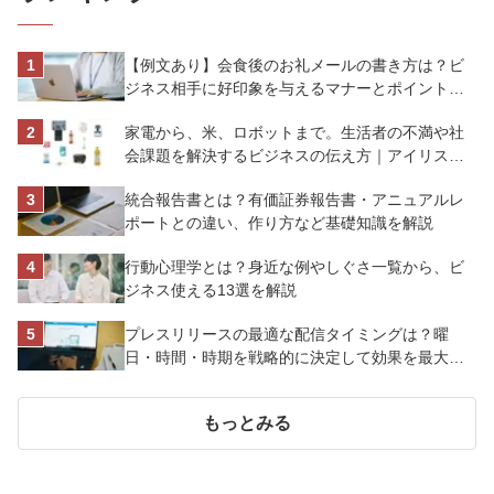
【例文あり】会食後のお礼メールの書き方は？ビ
ジネス相手に好印象を与えるマナーとポイントを
解説
家電から、米、ロボットまで。生活者の不満や社
会課題を解決するビジネスの伝え方｜アイリスオ
ーヤマ株式会社
統合報告書とは？有価証券報告書・アニュアルレ
ポートとの違い、作り方など基礎知識を解説
行動心理学とは？身近な例やしぐさ一覧から、ビ
ジネス使える13選を解説
プレスリリースの最適な配信タイミングは？曜
日・時間・時期を戦略的に決定して効果を最大化
させよう
もっとみる