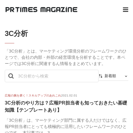
3C分析
「3C分析」とは、マーケティング環境分析のフレームワークのひ
とつで、会社の内部・外部の経営環境を分析することです。本ペ
ージでは3C分析に関連するん情報をまとめています。
新着順
新着順
最初から
広報の腕を磨く！スキルアップのあれこれ
2021.02.01
3C分析のやり方は？広報PR担当者も知っておきたい基礎
人気順
知識【テンプレートあり】
「3C分析」は、マーケティング部門に属する人だけではなく、広
報PR担当者にとっても積極的に活用したいフレームワークのひと
つです。 本記事では、3...