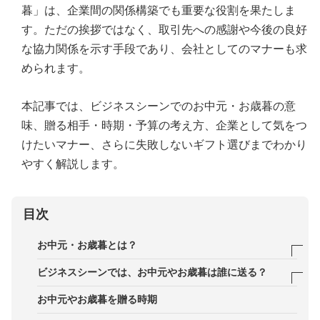
暮」は、企業間の関係構築でも重要な役割を果たしま
す。ただの挨拶ではなく、取引先への感謝や今後の良好
な協力関係を示す手段であり、会社としてのマナーも求
められます。
本記事では、ビジネスシーンでのお中元・お歳暮の意
味、贈る相手・時期・予算の考え方、企業として気をつ
けたいマナー、さらに失敗しないギフト選びまでわかり
やすく解説します。
目次
お中元・お歳暮とは？
お中元・お歳暮の意味と由来をビジネス視点で押さ
ビジネスシーンでは、お中元やお歳暮は誰に送る？
える
社外：取引先企業・担当者・パートナー企業をどう
お中元やお歳暮を贈る時期
個人間の贈答との違いと、企業としての位置づけ
選ぶか