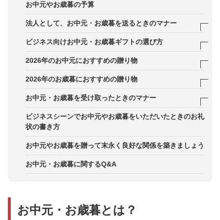
お中元やお歳暮の予算
お中元とお歳暮の役割の違いと、ビジネスではどち
社内：上司やグループ会社など、社内・関係会社に
法人として、お中元・お歳暮を送るときのマナー
らを優先すべきか
贈る場合の注意点
1．贈る先を慎重に見極める
ビジネス向けお中元・お歳暮ギフトの選び方
公務員・一部業種への贈答禁止とコンプライアンス
上のNGケース
2．お中元・お歳暮を贈ることを突然やめない
会社宛てに喜ばれるギフトの条件：個包装・日持
2026年のお中元におすすめの贈り物
ち・シェアしやすさなど
3．のし（熨斗）は紅白蝶結びの水引をかける
部署内で分け合ってもらえる「ジュレやスイーツ」
2026年のお歳暮におすすめの贈り物
目的別・シーン別に見たおすすめカテゴリ：食品・
の限定セット
4．郵送する場合は送り状も用意する
縁起の良い干支菓子を年末年始の贈り物に
お中元・お歳暮を受け取ったときのマナー
飲料・日用品・体験・カタログ等
涼を感じてもらえる涼菓ギフト
5．どちらか一方を贈る場合はお歳暮を贈る
贈り先が“本当に食べたい一品”を選べる和牛カタロ
1．すぐにお礼をする
ビジネスシーンでお中元やお歳暮をいただいたときのお礼
品質と定番性を押さえた中元向けビールギフト
グギフト
状の書き方
6．相手が喪中の場合はのし紙や時期に配慮する
2．お返しを贈る場合は時期や内容を配慮する
専属コンシェルジュが丁寧にサポートする法人向け
お中元やお歳暮を贈って末永く良好な関係を築きましょう
お中元サービス
お中元・お歳暮に関するQ&A
お中元・お歳暮とは？