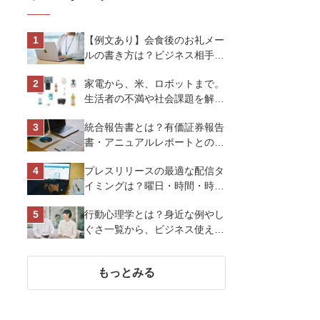
【例文あり】会食後のお礼メー
ルの書き方は？ビジネス相手に
好印象を与えるマナーとポイン
家電から、米、ロボットまで。
トを解説
生活者の不満や社会課題を解決
するビジネスの伝え方｜アイリ
統合報告書とは？有価証券報告
スオーヤマ株式会社
書・アニュアルレポートとの違
い、作り方など基礎知識を解説
プレスリリースの最適な配信タ
イミングは？曜日・時間・時期
を戦略的に決定して効果を最大
行動心理学とは？身近な例やし
化させよう
ぐさ一覧から、ビジネス使える
13選を解説
もっとみる