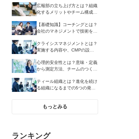
広報部の立ち上げ方とは？組織
化するメリットやチーム構成・
成功のポイントを解説
【基礎知識】コーチングとは？
会社のマネジメントで技術を活
用する効果・必要なスキル・注
クライシスマネジメントとは？
意点を紹介
実施する内容や、CMPの設定
項目を紹介
心理的安全性とは？意味・定義
から測定方法、チームのつくり
方まで徹底解説
ティール組織とは？進化を続け
る組織になるまでの5つの発達
段階と、実現するまでに必要な
3つのこと
もっとみる
ランキング