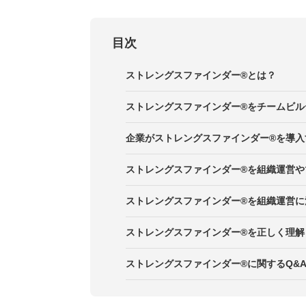
目次
ストレングスファインダー®とは？
ストレングスファインダー®をチームビル
1．異なるキャラクターでチームづ
企業がストレングスファインダー®を導入
2．自身とチームメンバーの資質や
STEP1．強みになり得る才能を生
ストレングスファインダー®を組織運営や
3．得意分野を生かせる役割を任せ
STEP2．一人ひとりの才能が活か
ポイント1．自分の資質を理解する
ストレングスファインダー®を組織運営に
STEP3．チームでそれぞれの資質
ポイント2．資質を生かした関わり
注意点1．性格や行動パターンの決
ストレングスファインダー®を正しく理解
STEP4．それぞれの資質を補い合
ポイント3．結果を参考にマネジメ
注意点2．資質を採用や昇進の材料
ストレングスファインダー®に関するQ&
STEP5．マネジメントや組織づく
ポイント4．チームビルディングに
注意点3．弱みではなく強みに目を