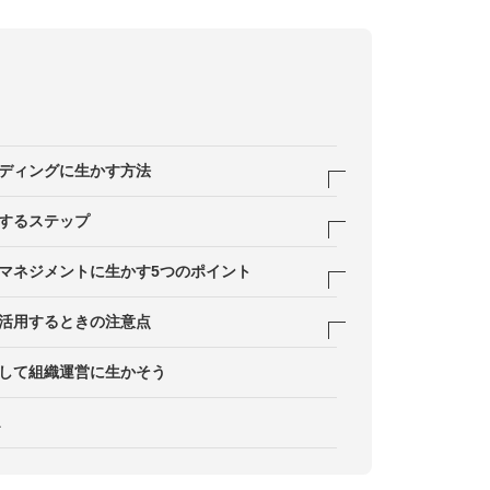
ディングに生かす方法
くりを行う
するステップ
特性を把握し協力しやすい環境をつくる
かす発想に切り替える
マネジメントに生かす5つのポイント
る
せる体制や環境を整える
活用するときの注意点
を共有する
方をする
めつけをしない
して組織運営に生かそう
える組み合わせを考える
ントを行う
にしない
A
りで生かす
役立てる
向ける