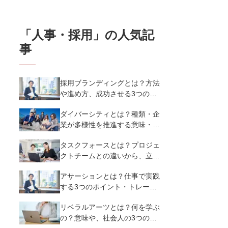
「
人事・採用
」の人気記
事
採用ブランディングとは？方法
や進め方、成功させる3つのポ
イントを解説【事例あり】
ダイバーシティとは？種類・企
業が多様性を推進する意味・メ
リットなど基礎知識を徹底解説
タスクフォースとは？プロジェ
クトチームとの違いから、立ち
上げ方・成功させる3つのポイ
アサーションとは？仕事で実践
ントを紹介
する3つのポイント・トレーニ
ング方法の具体例を解説
リベラルアーツとは？何を学ぶ
の？意味や、社会人の3つのリ