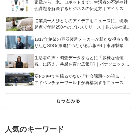
家電から、米、ロボットまで。生活者の不満や社
会課題を解決するビジネスの伝え方｜アイリスオ
ーヤマ株式会社
従業員一人ひとりのアイデアをニュースに。現場
起点で年間250本のプレスリリース｜株式会社温泉
道場
1917年創業の容器製造メーカーが新たな視点で取
り組むSDGs推進につながる広報PR｜東洋製罐グ
ループホールディングス株式会社
生活者の声・調査データをもとに「多様な価値
観」に応え、共感を育む広報PR｜パナソニック株
式会社
変化の中でも揺るがない「社会課題への視点」。
アドベンチャーワールドが再構築するニュースの
つくり方と伝え方｜株式会社アワーズ
もっとみる
人気のキーワード