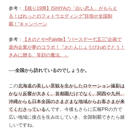
参考：
【残り19県】ISHIYAの「白い恋人」がもらえ
る！ぱれっとのフォトウエディング”目指せ全国制
覇！”キャンペーン
参考：
【きのとや×Palette】”バースデー七五三”企画で
道内企業が夢のコラボ！『おたんじょうびおめでとう！
きみに贈る、笑顔の魔法。』
──全国から訪れているのでしょうか。
この
北海道の美しい景観を生かしたロケーション撮影は
かなり反響が大きく、首都圏だけでなく、関西や九州、
沖縄からも日本全国のさまざまな地域からお客さまが来
てくださっている
んです。今後もさらに広報PRの力で
広い地域に接点を生み出していき、全国制覇できたら嬉
しいですね。