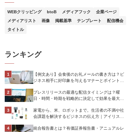
WEBクリッピング
btoB
メディアフック
企業ページ
メディアリスト
画像
掲載基準
テンプレート
配信機会
タイトル
ランキング
【例文あり】会食後のお礼メールの書き方は？ビ
ジネス相手に好印象を与えるマナーとポイントを
解説
プレスリリースの最適な配信タイミングは？曜
日・時間・時期を戦略的に決定して効果を最大化
させよう
家電から、米、ロボットまで。生活者の不満や社
会課題を解決するビジネスの伝え方｜アイリスオ
ーヤマ株式会社
統合報告書とは？有価証券報告書・アニュアルレ