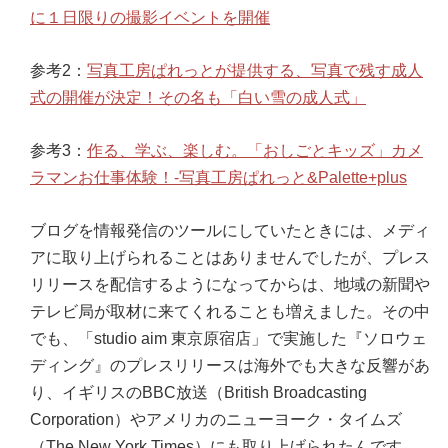
に１日限りの撮影イベントを開催
参考2：
写真工房ぱれっとが提供する、写真で残す成人
式の開催が決定！その名も「白い雪の成人式」
参考3：
作る、学ぶ、楽しむ。「おしごとキッズ」カメ
ラマンお仕事体験！-写真工房ぱれっと&Palette+plus
ブログを情報発信のツールにしていたときには、メディ
アに取り上げられることはありませんでしたが、プレス
リリースを配信するようになってからは、地域の新聞や
テレビ局が取材に来てくれることも増えました。その中
でも、「studio aim 東京原宿店」で実施した『ソロウェ
ディング』のプレスリリースは海外でも大きな反響があ
り、イギリスのBBC放送（British Broadcasting
Corporation）やアメリカのニューヨーク・タイムズ
（The New York Times）にも取り上げられたんです。