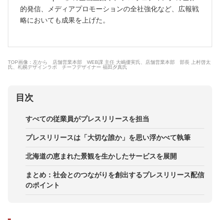
的発信、メディアプロモーションの全社強化など、広報戦
略においても成果を上げた。
TOP画像：左から 店舗営業本部 WEB課 主任 大嶋優実氏、店舗営業本部 部長 上村啓太
氏、札幌デザインラボ チーフデザイナー 福田夕真氏
目次
すべての従業員がプレスリリースを担当
プレスリリースは「大切な誰か」を思い浮かべて執筆
北海道の恵まれた景観を生かしたサービスを展開
まとめ：社会とのつながりを創出するプレスリリース配信
のポイント