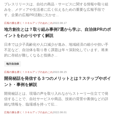
プレスリリースは、自社の商品・サービスに関する情報や取り組
みを、メディアや生活者に広く伝えるための重要な広報手段で
す。企業の広報PR活動に欠かせ...
広報の腕を磨く！スキルアップのあれこれ
2022.08.17
地方創生とは？取り組み事例7選から学ぶ、自治体PRのポ
イントをわかりやすく解説
日本では少子高齢化や人口減少が進み、地域経済の縮小や担い手
不足など、自治体を取り巻く課題は年々深刻化しています。将来
的に存続が難しくなると指摘さ...
地方自治体
広報の腕を磨く！スキルアップのあれこれ
2022.08.15
開発秘話を発信する３つのメリットとは？ステップやポイ
ント・事例を解説
開発秘話とは、現場の声を取り入れながらストーリー仕立てで発
信することで、自社サービスや商品、技術の背景や裏側などの詳
細な情報を、臨場感を持って伝...
広報の腕を磨く！スキルアップのあれこれ
2022.08.01