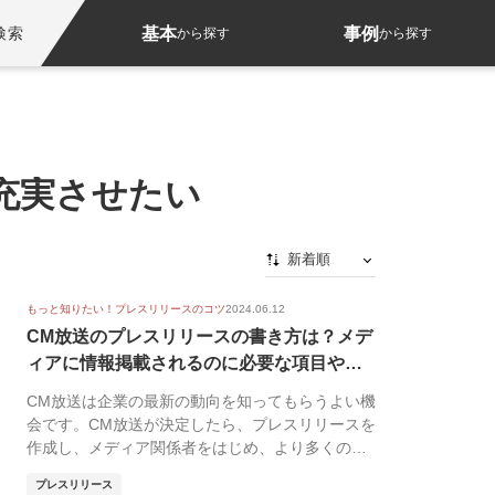
基本
事例
検索
から探す
から探す
充実させたい
新着順
新着順
もっと知りたい！プレスリリースのコツ
2024.06.12
最初から
CM放送のプレスリリースの書き方は？メデ
ィアに情報掲載されるのに必要な項目やポ
人気順
イン...
CM放送は企業の最新の動向を知ってもらうよい機
会です。CM放送が決定したら、プレスリリースを
作成し、メディア関係者をはじめ、より多くの人
へ情報を...
プレスリリース