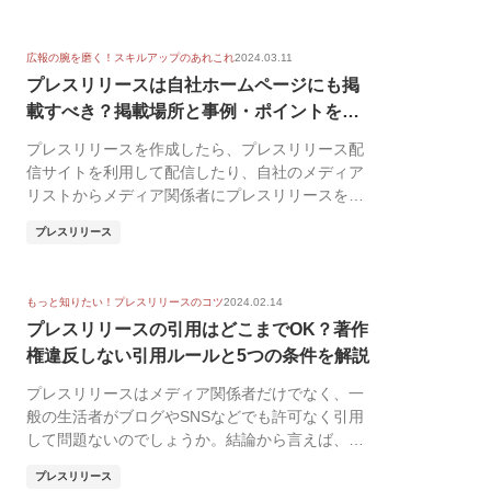
広報の腕を磨く！スキルアップのあれこれ
2024.03.11
プレスリリースは自社ホームページにも掲
載すべき？掲載場所と事例・ポイントを紹
介
プレスリリースを作成したら、プレスリリース配
信サイトを利用して配信したり、自社のメディア
リストからメディア関係者にプレスリリースを送
付したりしま...
プレスリリース
もっと知りたい！プレスリリースのコツ
2024.02.14
プレスリリースの引用はどこまでOK？著作
権違反しない引用ルールと5つの条件を解説
プレスリリースはメディア関係者だけでなく、一
般の生活者がブログやSNSなどでも許可なく引用
して問題ないのでしょうか。結論から言えば、プ
レスリリー...
プレスリリース