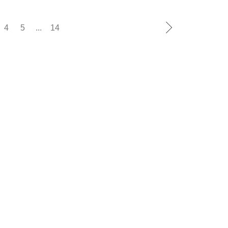
4
5
...
14