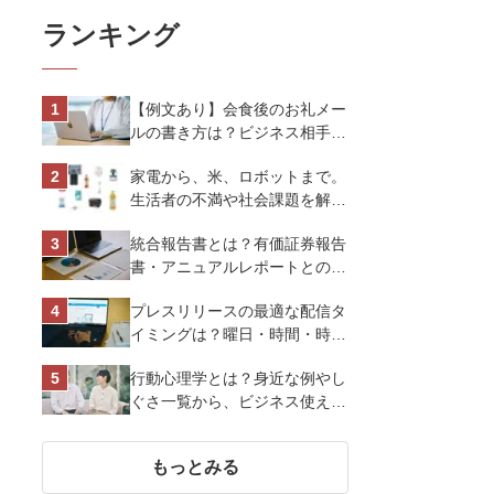
ランキング
【例文あり】会食後のお礼メー
ルの書き方は？ビジネス相手に
好印象を与えるマナーとポイン
家電から、米、ロボットまで。
トを解説
生活者の不満や社会課題を解決
するビジネスの伝え方｜アイリ
統合報告書とは？有価証券報告
スオーヤマ株式会社
書・アニュアルレポートとの違
い、作り方など基礎知識を解説
プレスリリースの最適な配信タ
イミングは？曜日・時間・時期
を戦略的に決定して効果を最大
行動心理学とは？身近な例やし
化させよう
ぐさ一覧から、ビジネス使える
13選を解説
もっとみる