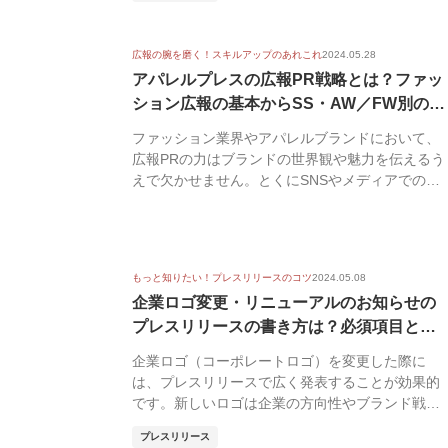
広報の腕を磨く！スキルアップのあれこれ
2024.05.28
アパレルプレスの広報PR戦略とは？ファッ
ション広報の基本からSS・AW／FW別の
ネ...
ファッション業界やアパレルブランドにおいて、
広報PRの力はブランドの世界観や魅力を伝えるう
えで欠かせません。とくにSNSやメディアでの情
報発信が...
もっと知りたい！プレスリリースのコツ
2024.05.08
企業ロゴ変更・リニューアルのお知らせの
プレスリリースの書き方は？必須項目と書
き方の...
企業ロゴ（コーポレートロゴ）を変更した際に
は、プレスリリースで広く発表することが効果的
です。新しいロゴは企業の方向性やブランド戦略
を象徴する重要...
プレスリリース