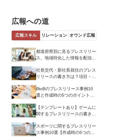
広報への道
広報スキル
リレーション
オウンド広報
都道府県別に見るプレスリリー
ス。地域特化した情報を配信す
るメリットとコツを解説
社長交代・新社長就任のプレス
リリースの書き方は？項目・ポ
イント・事例を紹介
BtoBのプレスリリース事例10
選と作成時の5つのポイントを
解説
【テンプレートあり】ゲームに
関するプレスリリースの書き方
｜3つのポイントと事例を解説
スポーツに関するプレスリリー
ス事例10選【作成時の5つのポ