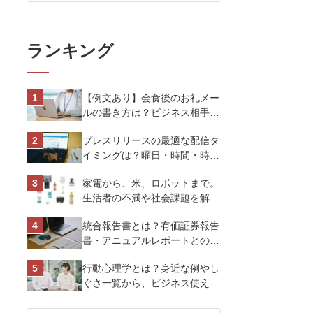
ランキング
【例文あり】会食後のお礼メー
ルの書き方は？ビジネス相手に
好印象を与えるマナーとポイン
プレスリリースの最適な配信タ
トを解説
イミングは？曜日・時間・時期
を戦略的に決定して効果を最大
家電から、米、ロボットまで。
化させよう
生活者の不満や社会課題を解決
するビジネスの伝え方｜アイリ
統合報告書とは？有価証券報告
スオーヤマ株式会社
書・アニュアルレポートとの違
い、作り方など基礎知識を解説
行動心理学とは？身近な例やし
ぐさ一覧から、ビジネス使える
13選を解説