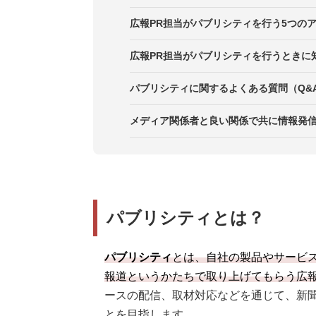
広報との違い
メリット1．メディアを通じて、多
広報PR担当がパブリシティを行う5つの
広告との違い：コントロール可否と
メリット2．予算がなくても実施し
1．プレスリリース配信による取材
広報PR担当がパブリシティを行うときに
メリット3．第三者視点による企業
2．記者会見・説明会での直接的な
注意点1．広告ではなく報道である
パブリシティに関するよくある質問（Q&
3．記者に実物・現場を体験しても
注意点2．意図と異なる切り口で報
中小企業やスタートアップでも実践
メディア関係者と良い関係で共に情報発
4．メディアの文脈に合わせた企画
注意点3．メディアと企業の双方の
パブリシティの成果はどう測ればよ
5．ランキングや公募、企画に応募
パブリシティとは？
パブリシティ
とは、自社の製品やサービ
報道というかたちで取り上げてもらう広報
ースの配信、取材対応などを通じて、新聞
とを目指します。