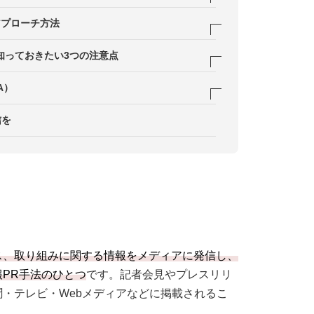
くの人に情報を伝えられる
アプローチ方法
信頼性の差
やすい
機会の創出
知っておきたい3つの注意点
の信頼性が高まる
情報提供
ことを理解する
A）
らう
じられる可能性もある
できますか？
信を
提案
思いの重なりで成立する
いですか？
する
ス、取り組みに関する情報をメディアに発信し、
PR手法のひとつ
です。記者会見やプレスリリ
・テレビ・Webメディアなどに掲載されるこ