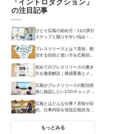
「
イントロダクション
」
の注目記事
ひとり広報の始め方：11の実行
ステップと陥りやすい悩み・解
決策を徹底解説
プレスリリースとは？意味、配
信する目的と使い方を広報担当
者がわかりやすく簡単に解説
初めてのプレスリリースの書き
方を徹底解説｜構成要素とメデ
ィア掲載率を高める12のポイン
広報がプレスリリースの配信前
ト
後に確認したい17のチェックポ
イント
広報とはどんな仕事？意味や目
的、仕事内容を現役広報担当者
が解説
もっとみる