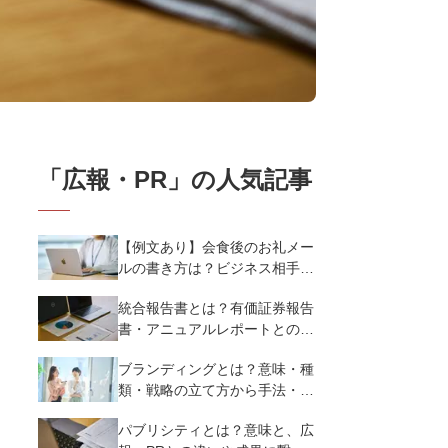
「
広報・PR
」の人気記事
【例文あり】会食後のお礼メー
ルの書き方は？ビジネス相手に
好印象を与えるマナーとポイン
統合報告書とは？有価証券報告
トを解説
書・アニュアルレポートとの違
い、作り方など基礎知識を解説
ブランディングとは？意味・種
類・戦略の立て方から手法・成
功のポイントまで基礎知識を徹
パブリシティとは？意味と、広
底解説【成功事例あり】