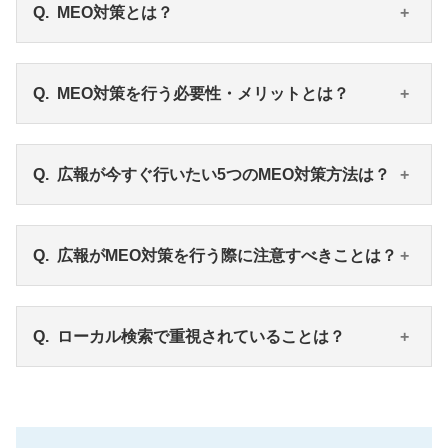
MEO対策とは？
Google検索エンジンでは、検索者の位置情報により
MEO対策を行う必要性・メリットとは？
検索結果が変わる仕組みを取っており、これを「ロ
ーカル検索」とよびます。ローカル検索された際に
正しい情報を表示させたり、より上位に表示させた
googleが発表した2015年のデータによると、店舗を
広報が今すぐ行いたい5つのMEO対策方法は？
りする対策をすることを「MEO対策（Map Engine
検索する際ユーザーの44％がMAPを利用しており、
Optimization）」「ローカルSEO」などと呼びます。
その内41％は検索後24時間以内に店舗訪問している
とされています。つまり、MAP検索されると集客に
①Googleマイビジネスに登録する、②正しい店舗情
広報がMEO対策を行う際に注意すべきことは？
つながる可能性が高い傾向にあることがわかりま
報を登録する、③検索キーワードやエリアを検討す
す。
る、④口コミやレビューには丁寧に返信をする、
このように、実際に店舗を訪れる確率が高い人に対
⑤MEO対策ツールを導入する の5つです。
Googleでの禁止事項を把握し、ポリシーに沿った運
ローカル検索で重視されていることは？
してアプローチできることがMEO対策をするメリッ
用を行うよう注意する必要があります。
トです。
例えば、Googleマイビジネスに店舗情報や画像を登
さらに、検索された際に店舗の営業時間・定休日・
録した際に気になってくるのは「口コミ」の数かと
ローカル検索では、「関連性」、「距離」、 「知名
住所などの詳細情報が揃っていることで78％も信頼
思いますが、口コミを増やしたいからといって「レ
度」の3つが重視されています。ユーザーが調べてい