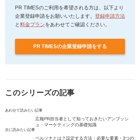
が高くなるといわれています。
ビューを書いてくれたらソフトドリンク無料」など
るワードと関連性が高い店舗や、ユーザーと店舗の
PR TIMESのご利用を希望される方は、以下より
特典を提供することはGoogleのガイドライン上で禁
距離が近いこと、ブランドの知名度が高かったり、
企業登録申請をお願いいたします。
登録申請方法
じられています。
ランドマークになっている場所は検索結果でも上位
と
料金プラン
をあわせてご確認ください。
に表示されやすくなります。
PR TIMESの企業登録申請をする
このシリーズの記事
あわせて読みたい記事
広報PR担当者として知っておきたいアンブッシ
ュ・マーケティングの基礎知識
次に読みたい記事
ペルソナとは？設定する方法・必要な要素・3つの