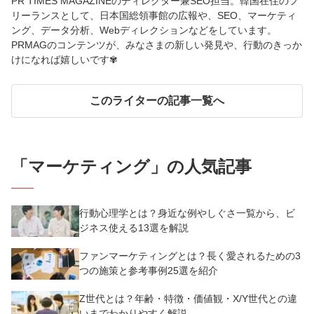
PR TIMES MAGAZINEのディレクター兼SEO担当。韓国在住のフ
リーランスとして、日本国総領事館の広報や、SEO、マーケティ
ング、データ分析、Webディレクションなどをしています。
PRMAGのコンテンツが、みなさまの新しい発見や、行動のきっか
けになれば嬉しいです✾
このライターの記事一覧へ
「
マーケティング
」の人気記事
行動心理学とは？身近な例やしぐさ一覧から、ビ
ジネス使える13選を解説
ファンマーケティングとは？長く愛されるための3
つの施策と参考事例25選を紹介
Z世代とは？年齢・特徴・価値観・X/Y世代との違
いまでわかりやすく解説