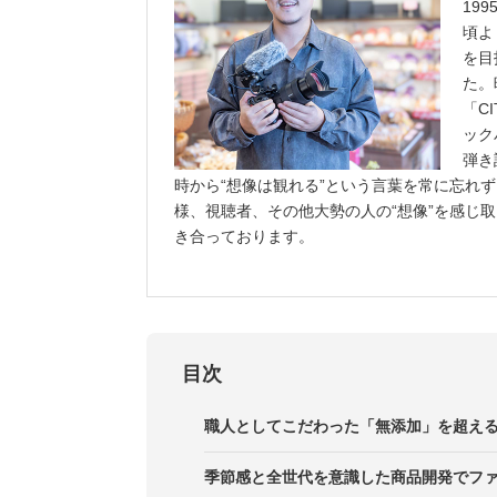
19
頃よ
を目
た。
「C
ック
弾き
時から“想像は観れる”という言葉を常に忘れ
様、視聴者、その他大勢の人の“想像”を感じ取
き合っております。
目次
職人としてこだわった「無添加」を超え
季節感と全世代を意識した商品開発でフ