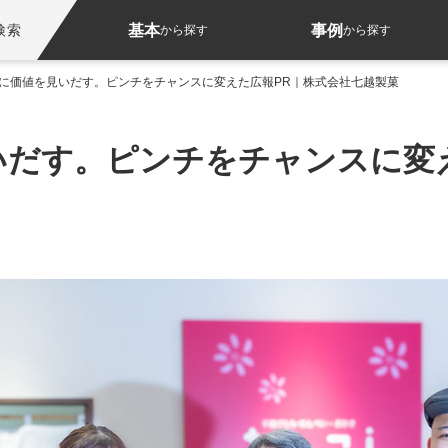
基本
事例
検索
から探す
から探す
に価値を見いだす。ピンチをチャンスに変えた広報PR｜株式会社七越製菓
いだす。ピンチをチャンスに変