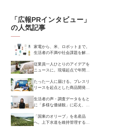
「
広報PRインタビュー
」
の人気記事
家電から、米、ロボットまで。
生活者の不満や社会課題を解決
するビジネスの伝え方｜アイリ
従業員一人ひとりのアイデアを
スオーヤマ株式会社
ニュースに。現場起点で年間
250本のプレスリリース｜株式
たった一人に届ける。プレスリ
会社温泉道場
リースを起点とした商品開発と
広報PR｜まくら株式会社
生活者の声・調査データをもと
に「多様な価値観」に応え、共
感を育む広報PR｜パナソニッ
「国東のオリーブ」を名産品
ク株式会社
へ。上下水道を維持管理する会