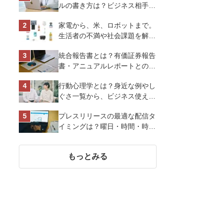
ルの書き方は？ビジネス相手に
好印象を与えるマナーとポイン
家電から、米、ロボットまで。
トを解説
生活者の不満や社会課題を解決
するビジネスの伝え方｜アイリ
統合報告書とは？有価証券報告
スオーヤマ株式会社
書・アニュアルレポートとの違
い、作り方など基礎知識を解説
行動心理学とは？身近な例やし
ぐさ一覧から、ビジネス使える
13選を解説
プレスリリースの最適な配信タ
イミングは？曜日・時間・時期
を戦略的に決定して効果を最大
化させよう
もっとみる