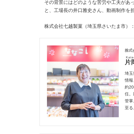
その背景にはどのような苦労や工夫があ
と、工場長の井口雅史さん、動画制作を
株式会社七越製菓（埼玉県さいたま市）
株式
Kat
片
埼玉
情報
約2
任。
管掌
至る