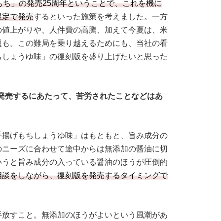
もち」の発売25周年ということで、これを機に
限定で発売
するといった施策を考えました。一方
の値上がりや、人件費の高騰、加えて今夏は、米
題も。この難局を乗り越えるためにも、当社の看
ちしょうゆ味」の復刻版を盛り上げたいと思った
発売するにあたって、苦労されたことなどはあ
手揚げもちしょうゆ味」はもともと、旨み成分の
のニーズに合わせて途中からは無添加の醤油に切
いうと旨み成分の入っている醤油のほうが圧倒的
相談をしながら、復刻版を発売するタイミングで
手放すこと。無添加のほうがよいという風潮があ