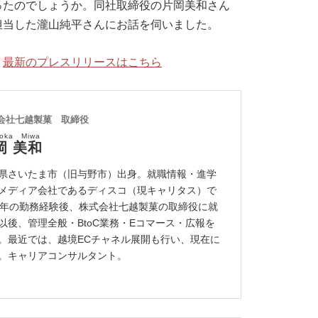
ったのでしょうか。同社取締役の片岡美和さん
担当した瀧山純平さんにお話を伺いました。
：
最新のプレスリリースはこちら
会社七越製菓 取締役
aoka Miwa
岡 美和
県さいたま市（旧与野市）出身。就職情報・進学
メディア会社であるディスコ（現キャリタス）で
0年の勤務経験後、株式会社七越製菓の取締役に就
以後、管理全般・BtoC業務・Eコマース・広報を
。最近では、越境ECチャネル展開も行い、現在に
。キャリアコンサルタント。