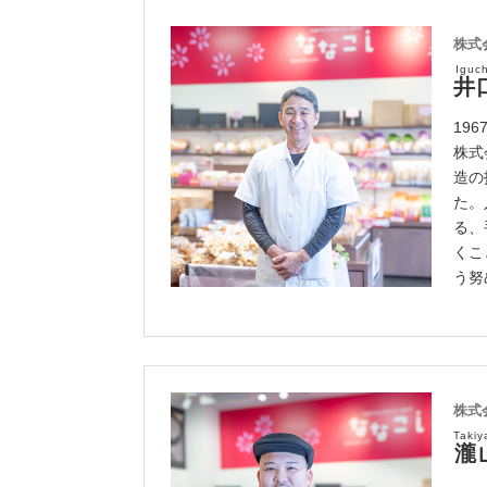
株式
Iguc
井
19
株式
造の
た。
る、
くこ
う努
株式
Takiy
瀧