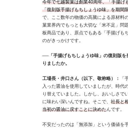
今年で七越製菓は創業40周年、「手揚げ
「復刻版手揚げもちしょうゆ味」を期間
で、ここ数年の物価の高騰による原材料
菓業界内でもっとも大切な「米不足」問
板商品であり、原点でもある「手揚げも
のがきっかけです。
──「手揚げもちしょうゆ味」の復刻版を
りましたか。
工場長・井口さん（以下、敬称略）：
「
入った醤油を使用していましたが、時代
り替えていました。しかし、おいしさで
に味わい深いんですね。そこで、
社長と
当初の醤油に戻すことに決めた
んです。
不安だったのは「無添加」という価値を