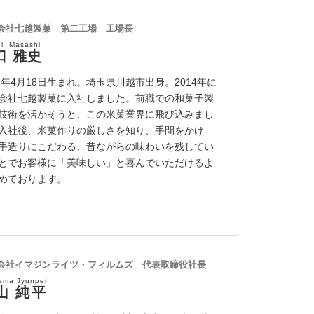
会社七越製菓 第二工場 工場長
hi Masashi
口 雅史
67年4月18日生まれ。埼玉県川越市出身。2014年に
会社七越製菓に入社しました。前職での和菓子製
技術を活かそうと、この米菓業界に飛び込みまし
入社後、米菓作りの厳しさを知り、手間をかけ
手造りにこだわる、昔ながらの味わいを残してい
とでお客様に「美味しい」と喜んでいただけるよ
めております。
会社イマジンライツ・フィルムズ 代表取締役社長
ama Jyunpei
山 純平