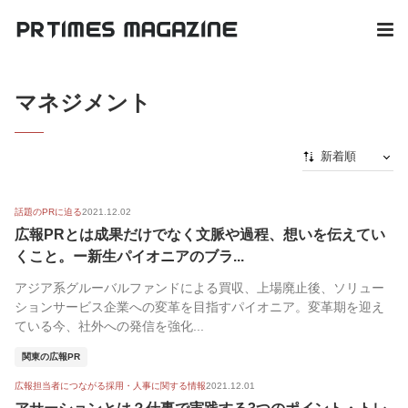
マネジメント
新着順
新着順
話題のPRに迫る
2021.12.02
最初から
広報PRとは成果だけでなく文脈や過程、想いを伝えてい
人気順
くこと。ー新生パイオニアのブラ...
アジア系グルーバルファンドによる買収、上場廃止後、ソリュー
ションサービス企業への変革を目指すパイオニア。変革期を迎え
ている今、社外への発信を強化...
関東の広報PR
広報担当者につながる採用・人事に関する情報
2021.12.01