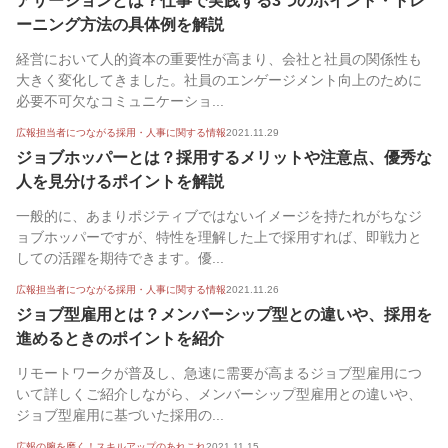
アサーションとは？仕事で実践する3つのポイント・トレ
ーニング方法の具体例を解説
経営において人的資本の重要性が高まり、会社と社員の関係性も
大きく変化してきました。社員のエンゲージメント向上のために
必要不可欠なコミュニケーショ...
広報担当者につながる採用・人事に関する情報
2021.11.29
ジョブホッパーとは？採用するメリットや注意点、優秀な
人を見分けるポイントを解説
一般的に、あまりポジティブではないイメージを持たれがちなジ
ョブホッパーですが、特性を理解した上で採用すれば、即戦力と
しての活躍を期待できます。優...
広報担当者につながる採用・人事に関する情報
2021.11.26
ジョブ型雇用とは？メンバーシップ型との違いや、採用を
進めるときのポイントを紹介
リモートワークが普及し、急速に需要が高まるジョブ型雇用につ
いて詳しくご紹介しながら、メンバーシップ型雇用との違いや、
ジョブ型雇用に基づいた採用の...
広報の腕を磨く！スキルアップのあれこれ
2021.11.15