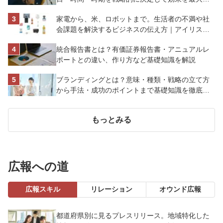
させよう
家電から、米、ロボットまで。生活者の不満や社
会課題を解決するビジネスの伝え方｜アイリスオ
ーヤマ株式会社
統合報告書とは？有価証券報告書・アニュアルレ
ポートとの違い、作り方など基礎知識を解説
ブランディングとは？意味・種類・戦略の立て方
から手法・成功のポイントまで基礎知識を徹底解
説【成功事例あり】
もっとみる
広報への道
広報スキル
リレーション
オウンド広報
都道府県別に見るプレスリリース。地域特化した