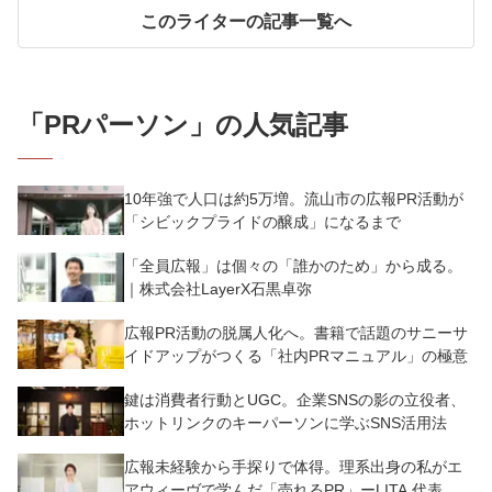
このライターの記事一覧へ
「
PRパーソン
」の人気記事
10年強で人口は約5万増。流山市の広報PR活動が
「シビックプライドの醸成」になるまで
「全員広報」は個々の「誰かのため」から成る。
｜株式会社LayerX石黒卓弥
広報PR活動の脱属人化へ。書籍で話題のサニーサ
イドアップがつくる「社内PRマニュアル」の極意
鍵は消費者行動とUGC。企業SNSの影の立役者、
ホットリンクのキーパーソンに学ぶSNS活用法
広報未経験から手探りで体得。理系出身の私がエ
アウィーヴで学んだ「売れるPR」ーLITA 代表 笹