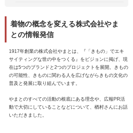
参加者から、株式会社ビームス・安武さまへ質問
読みたくなるプレスリリースは狙いがすぐに伝わる
プレスリリースは、短期的な露出や反響ではなく長
もの
期的目線を重視
参加者から、株式会社繊研新聞社・若狭さまへ質問
参加者から、株式会社やまと・楢村さまへ質問
着物の概念を変える株式会社やま
との情報発信
1917年創業の株式会社やまとは、『「きもの」でエキ
サイティングな世の中をつくる』をビジョンに掲げ、現
在は5つのブランドと2つのプロジェクトを展開。きもの
の可能性、きものに関わる人を広げながらきもの文化の
普及と発展に取り組んでいます。
やまとのすべての活動の根底にある理念や、広報PR活
動で大切にしていることなどについて、楢村さんにお話
いただきました。