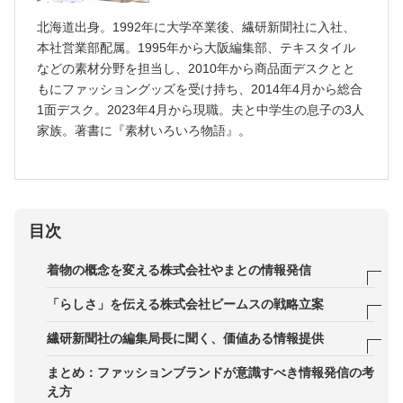
北海道出身。1992年に大学卒業後、繊研新聞社に入社、
本社営業部配属。1995年から大阪編集部、テキスタイル
などの素材分野を担当し、2010年から商品面デスクとと
もにファッショングッズを受け持ち、2014年4月から総合
1面デスク。2023年4月から現職。夫と中学生の息子の3人
家族。著書に『素材いろいろ物語』。
目次
着物の概念を変える株式会社やまとの情報発信
各ブランドのカラーを引き出すプレス担当者の情報
「らしさ」を伝える株式会社ビームスの戦略立案
発信
ファンを増やし続けるBEAMSの広報PR
繊研新聞社の編集局長に聞く、価値ある情報提供
着物を中心に関わるすべての人が幸せな状態でいて
「らしさ」を形にしていく際のポイント
充実した紙面づくりを支える情報収集力
まとめ：ファッションブランドが意識すべき情報発信の考
ほしい
え方