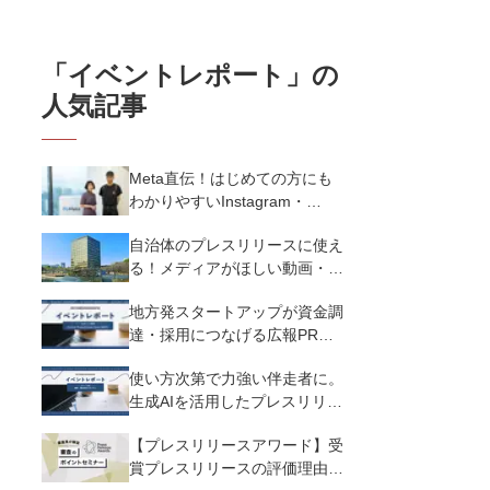
「
イベントレポート
」の
人気記事
Meta直伝！はじめての方にも
わかりやすいInstagram・
Threadsのアルゴリズムと運用
自治体のプレスリリースに使え
設計｜Meta social
る！メディアがほしい動画・画
communication session
像の制作ポイント
地方発スタートアップが資金調
達・採用につなげる広報PR。
投資家・記者が明かす成功企業
使い方次第で力強い伴走者に。
の共通点｜Future
生成AIを活用したプレスリリー
Pressrelease from IWATE
ス作成のコツ｜株式会社トクイ
【プレスリリースアワード】受
テン
賞プレスリリースの評価理由と