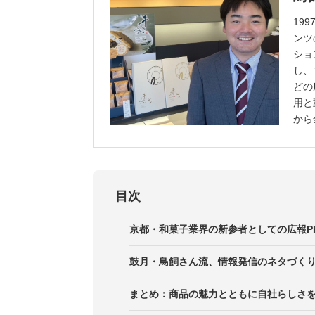
19
ンツ
ショ
し、
どの
用と
から
目次
京都・和菓子業界の新参者としての広報P
京都・和菓子屋の情報ニーズを客観
鼓月・鳥飼さん流、情報発信のネタづく
京都と新参者らしさを出した鼓月の
社内に眠る意外性のある情報に着目
まとめ：商品の魅力とともに自社らしさ