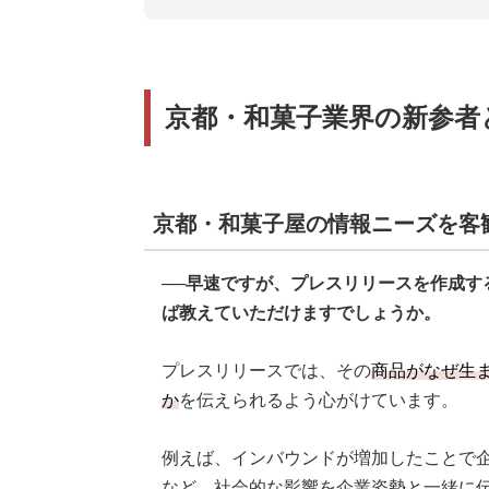
さまざまな角度からメディアフック
各メディアに合わせた切り口を探す
京都・和菓子業界の新参者
参加者から鳥飼さんへ質問｜社内に
京都・和菓子屋の情報ニーズを客
──早速ですが、プレスリリースを作成す
ば教えていただけますでしょうか。
プレスリリースでは、その
商品がなぜ生
か
を伝えられるよう心がけています。
例えば、インバウンドが増加したことで
など、社会的な影響を企業姿勢と一緒に