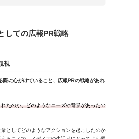
を見つける
としての広報PR戦略
思いを伝える活動
観視
る際に心がけていること、広報PRの戦略があれ
まれたのか、どのようなニーズや背景があったの
企業としてどのようなアクションを起こしたのか
伝えることで、メディアや生活者にとってより価