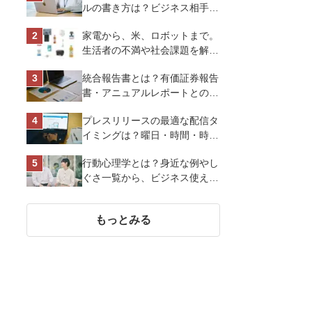
ルの書き方は？ビジネス相手に
好印象を与えるマナーとポイン
家電から、米、ロボットまで。
トを解説
生活者の不満や社会課題を解決
するビジネスの伝え方｜アイリ
統合報告書とは？有価証券報告
スオーヤマ株式会社
書・アニュアルレポートとの違
い、作り方など基礎知識を解説
プレスリリースの最適な配信タ
イミングは？曜日・時間・時期
を戦略的に決定して効果を最大
行動心理学とは？身近な例やし
化させよう
ぐさ一覧から、ビジネス使える
13選を解説
もっとみる