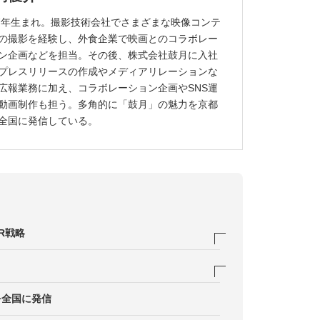
97年生まれ。撮影技術会社でさまざまな映像コンテ
の撮影を経験し、外食企業で映画とのコラボレー
ン企画などを担当。その後、株式会社鼓月に入社
プレスリリースの作成やメディアリレーションな
広報業務に加え、コラボレーション企画やSNS運
動画制作も担う。多角的に「鼓月」の魅力を京都
全国に発信している。
R戦略
視
り
プレスリリース事例
を全国に発信