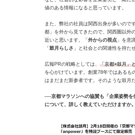
値のある情報になると思っています。
また、弊社の社員は関西出身が多いので
都」を外から見てきたので、関西圏以外
近いと思います。「
外からの視点
」を意
「
鼓月らしさ
」と社会との関連性を持た
広報PRの戦略としては、
「京都×鼓月」
を心がけています。創業78年ではあるも
はまだまだ新参者です。そのような鼓月
──京都マラソンへの協賛も「企業姿勢を
について、詳しく教えていただけますか