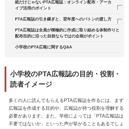
1．学校行事
紙だけじゃないPTA広報誌：オンライン配布・アーカ
STEP3．各号のテーマ・企画案を大まかに決める
ポイント2．メンバーの負担を軽減する体制をつく
イブ活用のポイント
2．校外学習
る
STEP4．各コーナーの担当者を割り振る
紙・PDF・学校サイト・アプリなど、それぞれの媒
PTA広報誌の引き継ぎと、翌年度へのバトンの渡し方
3．食育
ポイント3．ノウハウを蓄積する、次年度へ引き継
体のメリット・デメリット
STEP5．コーナーごとに取材・記事作成を行う
1年の活動を「マニュアル」と「テンプレート」に
PTA広報誌は全員が積極的に作成に取り組める体制作りと
ぎやすくする
4．インターネット・SNSとの関わり方
児童の写真・個人情報を守るためのルールづくり
まとめる
配布目的に沿った自校ならではの企画がポイント
STEP6．原稿整理・写真選定・レイアウト決定する
5．子どもの安全を見守る地域について
入学希望者・地域向けパンフレットとしての二次活
次年度広報委員向けのオリエン資料・説明会の工夫
小学校のPTA広報に関するQ&A
STEP7．児童写真・原稿内容を先生と共有しチェッ
用アイデア
6．いじめ・命の問題
クしてもらう
失敗事例・成功事例を共有して改善サイクルを回す
7．クラブ活動・委員会の紹介
STEP8．印刷会社・制作会社への入稿方法を確認
小学校のPTA広報誌の目的・役割・
し、データを入稿する
8．先生の紹介
読者イメージ
STEP9．仮刷りの校正と、先生・PTA本部・校長の
9．OB・OG特集
最終確認
10．将来の夢・将来の自分への手紙
STEP10．部数・納品日を確定し、配布準備までを
多くの人に読んでもらえるPTA広報誌を作るには、まず
段取りする
広報誌を作成する目的や、広報誌が持つ役割を理解する
11．家族に関するテーマ
必要があります。また、学校によっては「PTA広報誌は
12．放課後に活動している子どもの紹介
不要ではないか」といった声が挙がることもあるでしょ