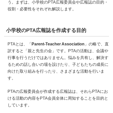
13．校内の紹介
う。まずは、小学校のPTA広報委員会や広報誌の目的・
役割・必要性をそれぞれ解説します。
14．学校と関わりある地域の取り組みや組織
15．PTAの活動紹介
16．防災
小学校のPTA広報誌を作成する目的
17．地域のボランティア団体との連携・紹介
PTAとは、「
Parent-Teacher Association
」の略で、直
訳すると「親と先生の会」です。PTAの活動は、会議や
行事を行うだけではありません。悩みを共有し、解決す
るための話し合いの場を設けたり、子どもたちの成長に
向けた取り組みを行ったり、さまざまな活動を行いま
す。
PTAの広報委員会が作成する広報誌は、それらPTAにお
ける活動の内容をPTA会員全体に周知することを目的と
しています。