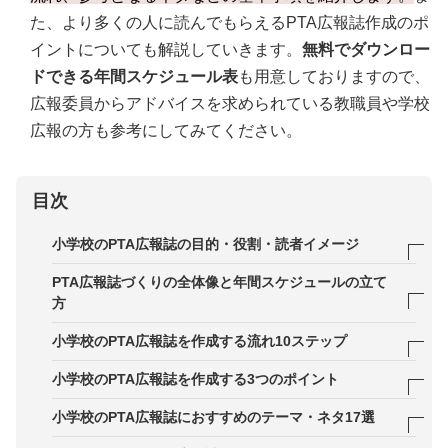
た、より多くの人に読んでもらえるPTA広報誌作成のポ
イントについても解説していきます。
無料でダウンロー
ドできる年間スケジュール表
も用意しておりますので、
広報委員からアドバイスを求められている教職員や学校
広報の方も参考にしてみてください。
目次
小学校のPTA広報誌の目的・役割・読者イメージ
小学校のPTA広報誌を作成する目的
PTA広報誌づくりの全体像と年間スケジュールの立て
方
学校・保護者・地域をつなぐツールとしての役割
年間発行回数と発行タイミングの決め方
小学校のPTA広報誌を作成する流れ10ステップ
小学校のPTA広報誌の必要性
PTA広報委員会の体制づくりと役割分担のポイント
STEP1．PTA広報誌の読者や配布する目的を明確に
小学校のPTA広報誌を作成する3つのポイント
する
教職員・他委員会・地域との連携のコツ
ポイント1．オンラインツールを活用し、編集会議
小学校のPTA広報誌におすすめのテーマ・ネタ17選
STEP2．年間スケジュールを立てる
を効率よく行う