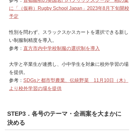
参考：
首都圏初の英国名門パブリックスクール 柏の葉
に「（仮称）Rugby School Japan」2023年8月下旬開校
予定
性別を問わず、スラックスかスカートを選択できる新し
い制服制精度を導入。
参考：
直方市内中学校制服の選択制を導入
大学と卒業生が連携し、小中学生を対象に校外学習の場
を提供。
参考：
SDGsと都市型農業、伝統野菜 11月10日（木）
より校外学習の場を提供
STEP3．各号のテーマ・企画案を大まかに
決める