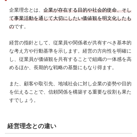
せる
企業理念とは、
企業が存在する目的や社会的使命、そし
ポイント5．プレスリリース配信など広報PR活動を
て事業活動を通じて大切にしたい価値観を明文化したも
通じて社外に発信する
の
です。
ポイント6．社内コミュニケーションを通じた社内
文化を醸成する
経営の指針として、従業員や関係者が共有すべき基本的
な考え方や行動基準を示します。経営の方向性を明確に
ポイント7．定期的に見直し、時代に合わせてアッ
プデートする
し、従業員が価値観を共有することで組織の一体感を高
めるほか、長期的な戦略の基盤にもなり得ます。
また、顧客や取引先、地域社会に対し企業の姿勢や目的
を伝えることで、信頼関係を構築する重要な役割も果た
すでしょう。
経営理念との違い