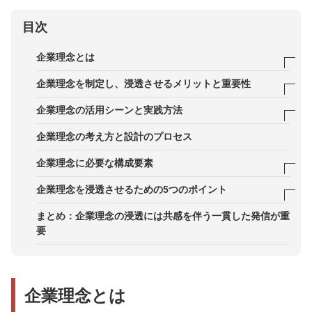
目次
企業理念とは
経営理念との違い
企業理念を制定し、浸透させるメリットと重要性
1．商品・サービスのブランディングの確立ができ
企業理念の活用シーンと実践方法
る
社内制度・評価制度への組み込み
企業理念の考え方と設計のプロセス
2．取引先への企業姿勢を示せる
採用・人材育成でのメッセージ活用
企業理念に必要な構成要素
3．株主・顧客へ企業姿勢を明示できる
カスタマー体験・マーケティングへの展開
ミッション（Mission）
企業理念を浸透させるための5つのポイント
4．組織内の一体感を醸成できる
社外広報・IR活動におけるメッセージ発信
ビジョン（Vision）
ポイント1．具体的でシンプルな表現を採用する
まとめ：企業理念の浸透には共感を伴う一貫した発信が重
5．よい採用の成功につながる
要
バリュー（Value）
ポイント2．経営層が率先して実践する
6．社会的責任（CSR/SDGs/サステナビリティ）へ
スピリット（Spirit）
ポイント3．採用・育成プログラムへの活用・活動
の姿勢を示せる
方針を設定する
企業理念とは
スローガン（Slogan）
ポイント4．社内評価制度・アワード制度に連動さ