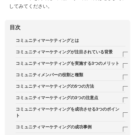
してみてください。
目次
コミュニティマーケティングとは
コミュニティマーケティングが注目されている背景
価値観の多様化
コミュニティマーケティングを実施する3つのメリット
情報収集の方法の変化
メリット1．ロイヤルカスタマーを育成できる
コミュニティメンバーの役割と種類
UGCの重要性の高まり
メリット2．LTVを高めやすい
メンバー
コミュニティマーケティングの5つの方法
メリット3．商品やサービスの改善につながる
コミッター
方法1．コミュニティサイトの運営
コミュニティマーケティングの3つの注意点
リーダー
方法2．ライブ配信
注意点1．効果が出るまで時間がかかる
コミュニティマーケティングを成功させる3つのポイン
ト
方法3．SNSの活用
注意点2．専門のスキルと知識が必要
ポイント1．ユーザー目線で取り組む
コミュニティマーケティングの成功事例
方法4．オフラインイベント
注意点3．複数チャネルの管理を実施する