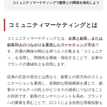
ポイント2．長期視点で取り組む
事例1．無印良品
コミュニティマーケティングで顧客との関係を強化しよう
方法5．プレスリリースを活用する
ポイント3．コミュニティメンバーを報酬で釣らな
事例2．AWS（アマゾン・ウェブ・サービス）
い
事例3．LEGO
コミュニティマーケティングとは
コミュニティマーケティングとは、
企業と顧客、または
顧客同士のつながりを重視したマーケティング手法
で
す。共通の興味や関心を持つ人々が集まる「コミュニテ
ィ」を活用し、関係性を構築・強化することで、企業や
ブランドの価値向上を目指します。
従来の広告や宣伝とは異なり、顧客との双方向のコミュ
ニケーションを重視し、長期的な関係構築を通じて、顧
客ロイヤルティの向上やビジネスの成長につなげること
が目的です。顧客のエンゲージメントを高め、ブランド
への愛着を育むことで、口コミによる自然な情報拡散も