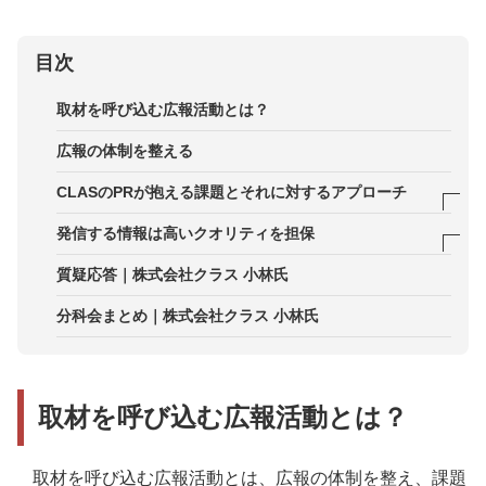
目次
取材を呼び込む広報活動とは？
広報の体制を整える
CLASのPRが抱える課題とそれに対するアプローチ
家具・家電を“借りる”ということに対する認知
発信する情報は高いクオリティを担保
他人が使った家具・家電を使うことに対する抵抗
ターゲットメディアの選定
質疑応答｜株式会社クラス 小林氏
家具・家電のサブスク＝安く借りられる／買うより
メディアに届けるためのキーワードを採用
分科会まとめ｜株式会社クラス 小林氏
安い、に対する期待
目に留まる画像を設定
取材を呼び込む広報活動とは？
取材を呼び込む広報活動とは、広報の体制を整え、課題