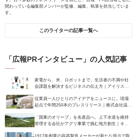
関わっている編集部メンバーが監修、編集、執筆を担当していま
す。
このライターの記事一覧へ
「
広報PRインタビュー
」の人気記事
家電から、米、ロボットまで。生活者の不満や社
会課題を解決するビジネスの伝え方｜アイリスオ
ーヤマ株式会社
従業員一人ひとりのアイデアをニュースに。現場
起点で年間250本のプレスリリース｜株式会社温泉
道場
「国東のオリーブ」を名産品へ。上下水道を維持
管理する会社がアグリ事業で挑む地方創生｜キュ
ウセツAQUA株式会社・国東クリーブガーデン
1917年創業の容器製造メーカーが新たな視点で取