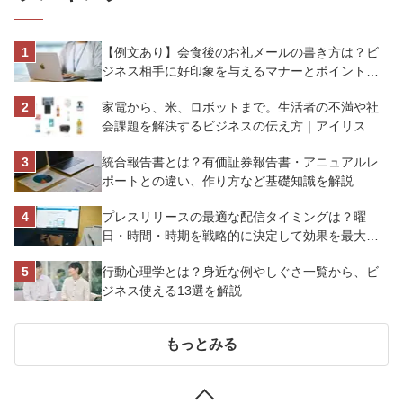
【例文あり】会食後のお礼メールの書き方は？ビ
ジネス相手に好印象を与えるマナーとポイントを
解説
家電から、米、ロボットまで。生活者の不満や社
会課題を解決するビジネスの伝え方｜アイリスオ
ーヤマ株式会社
統合報告書とは？有価証券報告書・アニュアルレ
ポートとの違い、作り方など基礎知識を解説
プレスリリースの最適な配信タイミングは？曜
日・時間・時期を戦略的に決定して効果を最大化
させよう
行動心理学とは？身近な例やしぐさ一覧から、ビ
ジネス使える13選を解説
もっとみる