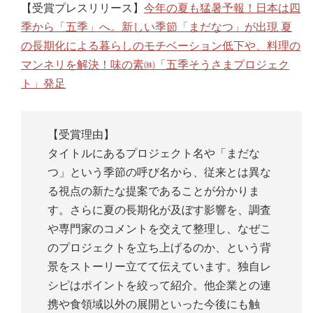
【受賞プレスリリース】
今年の夏も猛暑予報！日本は四
季から「五季」へ。新しい季節「まだなつ」が出現 夏
の長期化による暮らしのモチベーション低下や、料理の
マンネリを解決！味の素㈱「五季そうさまプロジェク
ト」発足
【受賞理由】
タイトルにあるプロジェクト名や「まだな
つ」という季節の呼び名から、従来とは異な
る視点の新たな提案であることが分かりま
す。さらに夏の長期化が及ぼす影響を、調査
や専門家のコメントを交えて整理し、なぜこ
のプロジェクトを立ち上げるのか、という背
景をストーリー立てて伝えています。独自レ
シピはポイントを絞って紹介。他企業との連
携や食領域以外の展開といった今後にも触