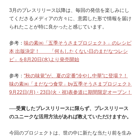
3月のプレスリリース以降は、毎回の発信を楽しみにし
てくださるメディアの方々に、意図した形で情報を届け
られたことが特に良かったと感じています。
参考：
味の素㈱「五季そうさまプロジェクト」のレシピ
本 出版決定！ 「何もしたくない日のまだなつレシ
ピ」を8月20日(水)より発売開始
参考：
“秋の味覚”が、夏の定番“冷やし中華”に登場？！
味の素㈱「まだなつ食堂」by五季そうさまプロジェクト
9月22日(月)・23日(火・祝)表参道に期間限定オープン！
──受賞したプレスリリースに限らず、プレスリリース
のユニークな活用方法があれば教えていただけますか。
今回のプロジェクトは、世の中に新たな当たり前を生み