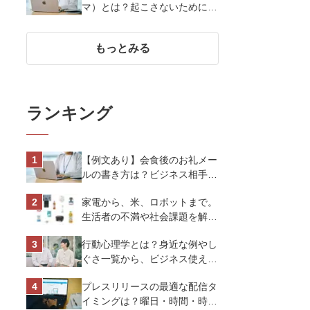
マ）とは？起こさないために広
あり】
報が知っておきたい5つの基本
知識
もっとみる
ランキング
【例文あり】会食後のお礼メー
ルの書き方は？ビジネス相手に
好印象を与えるマナーとポイン
家電から、米、ロボットまで。
トを解説
生活者の不満や社会課題を解決
するビジネスの伝え方｜アイリ
行動心理学とは？身近な例やし
スオーヤマ株式会社
ぐさ一覧から、ビジネス使える
13選を解説
プレスリリースの最適な配信タ
イミングは？曜日・時間・時期