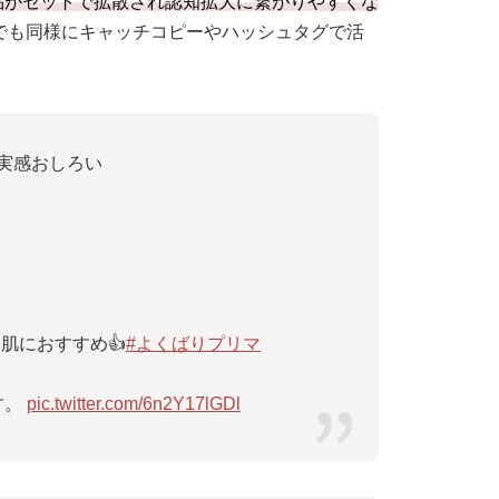
品がセットで拡散され認知拡大に繋がりやすくな
Sでも同様にキャッチコピーやハッシュタグで活
実感おしろい
肌におすすめ👍
#よくばりプリマ
す。
pic.twitter.com/6n2Y17lGDl