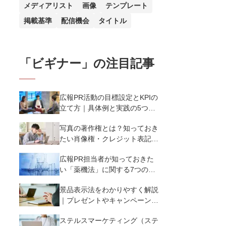
メディアリスト
画像
テンプレート
掲載基準
配信機会
タイトル
「
ビギナー
」の注目記事
広報PR活動の目標設定とKPIの
立て方｜具体例と実践の5つの
ポイントを解説
写真の著作権とは？知っておき
たい肖像権・クレジット表記
（コピーライト）まで写真の権
広報PR担当者が知っておきた
利を解説
い「薬機法」に関する7つのこ
と
景品表示法をわかりやすく解説
｜プレゼントやキャンペーン実
施時に違反しないために知って
ステルスマーケティング（ステ
おくべき7つのポイント【事例