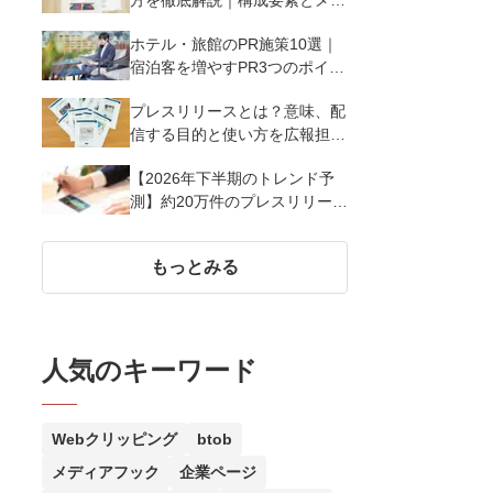
ィア掲載率を高める12のポイン
ホテル・旅館のPR施策10選｜
ト
宿泊客を増やすPR3つのポイン
ト
プレスリリースとは？意味、配
信する目的と使い方を広報担当
者がわかりやすく簡単に解説
【2026年下半期のトレンド予
測】約20万件のプレスリリース
分析による急上昇キーワード
もっとみる
人気のキーワード
Webクリッピング
btob
メディアフック
企業ページ