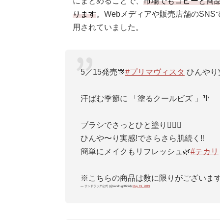
にまとめることで、
市場でもコピーと商
ります
。Webメディアや販売店舗のSN
用されていました。
5／15発売🎊
#プリマヴィスタ
ひんやり
汗ばむ季節に 「塗るクールビズ 」🌴
ブラシでさっとひと塗り☝🏻✨
ひんや〜り実感!でさらさら肌続く‼︎
簡単にメイクもリフレッシュ🌿
#テカリ
※こちらの商品は数に限りがございま
— サンドラッグ公式 (@sundrugofficial)
May 19, 2019