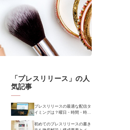
「
プレスリリース
」の人
気記事
プレスリリースの最適な配信タ
イミングは？曜日・時間・時期
を戦略的に決定して効果を最大
初めてのプレスリリースの書き
化させよう
方を徹底解説｜構成要素とメデ