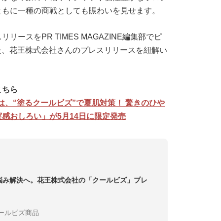
ともに一種の商戦としても賑わいを見せます。
ースをPR TIMES MAGAZINE編集部でピ
れた、花王株式会社さんのプレスリリースを紐解い
こちら
は、“塗るクールビズ”で夏肌対策！ 驚きのひや
感おしろい」が5月14日に限定発売
悩み解決へ。花王株式会社の「クールビズ」プレ
ールビズ商品