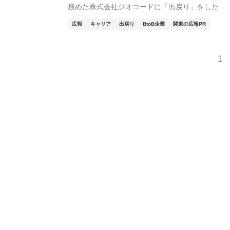
務めた株式会社ジオコードに「出戻り」をした広
報・加...
広報
キャリア
出戻り
BtoB企業
関東の広報PR
1