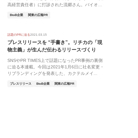
高経営責任者）に打診された流郷さん。バイオ系
企業の出...
BtoB企業
関東の広報PR
話題のPRに迫る
2021.03.15
プレスリリースを “手書き”。リチカの「現
物主義」が生んだ伝わるリリースづくり
SNSやPR TIMES上で話題になったPR事例の裏側
に迫る本連載。今回は2021年1月6日に社名変更・
リブランディングを発表した、カクテルメイ...
プレスリリース
BtoB企業
関東の広報PR