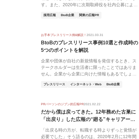
す。また、2020年に次期取締役を社内公募によっ
て募り、...
採用広報
BtoB企業
関東の広報PR
お手本プレスリリース例&解説！
2021.03.31
BtoBのプレスリリース事例10選と作成時の
5つのポイントを解説
企業や団体が自社の新規情報を発信するとき、ス
テークホルダーは生活者に限ったことではありま
せん。企業から企業に向けた情報もあるでしょ
う。本記事では...
プレスリリース
インターネット・Web
BtoB企業
PRパーソンのジブン的広報PR
2021.02.22
だから僕は戻ってきた。12年務めた古巣に
「出戻り」した広報の“廻る”キャリアージ
オ...
「出戻る時の方が、転職する時よりずっと覚悟が
必要でした」そう語るのは、2020年2月に12年間