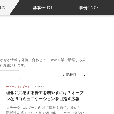
基本
事例
検索
から探す
から探す
活かせる情報を発信。合わせて、BtoB企業で活躍する広
もお届けします。
新着順
新着順
PRイベントレポート
2022.06.23
最初から
理念に共感する株主を増やすには？オープ
ンなIRコミュニケーションを目指す広報施
人気順
策｜...
ステークホルダーに向けて情報を適切に発信し、
関係性を築くという点で切り離すことのできない