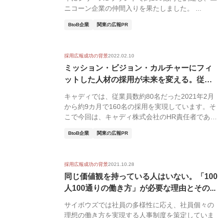
ニコーン企業の仲間入りを果たしました。 ...
BtoB企業
関東の広報PR
採用広報成功の背景
2022.02.10
ミッション・ビジョン・カルチャーにフィ
ットした人材の採用が未来を変える。従業
員数2...
キャディでは、従業員数約80名だった2021年2月
から約9カ月で160名の採用を実現しています。そ
こで今回は、キャディ株式会社のHR責任者であ
る...
BtoB企業
関東の広報PR
採用広報成功の背景
2021.10.28
同じ価値観を持っている人はいない。「100
人100通りの働き方」が必要な理由とその...
サイボウズでは社員の多様性に応え、社員個々の
理想の働き方を実現する人事制度を策定していま