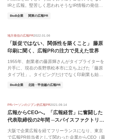
IRと広報。堅苦しく思われそうなIR情報の発信
を、オープ...
BtoB企業
関東の広報PR
地方発信の広報PR
2022.01.06
「販促ではない、関係性を築くこと」 藤原
印刷に聞く、広報PRの注力で見えた世界
1955年、創業者の藤原輝さんがタイプライターを
片手に、現在の長野県松本市に立ち上げた「藤原
タイプ社」。タイピングだけでなく印刷業も始め
た同社は...
BtoB企業
北陸・甲信越の広報PR
PRパーソンのジブン的広報PR
2021.09.14
広報からCEOへ。「広報経営」に奮闘した
代表取締役の2年間 ─スパイスファクトリ
ー...
大阪で企業広報を経てフリーランスになり、東京
で広報PR担当者として関わった企業からCEO（最