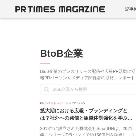
記事
BtoB企業
BtoB企業のプレスリリース配信や広報PR活動に
報PRパーソンやメディア関係者の取材、レポート
PRイベントレポート
2022.07.05
拡大期における広報・ブランディングと
は？社外への発信と組織体制強化を学ぶ｜
PR T...
2013年に設立された株式会社SmartHRは、2021
年にシリーズDラウンドで約156億円を調達し、ユ