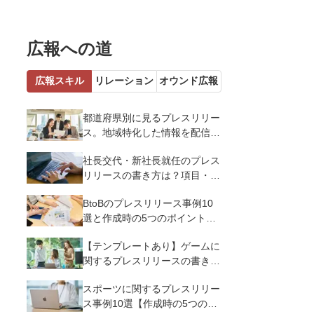
広報への道
広報スキル
リレーション
オウンド広報
都道府県別に見るプレスリリー
ス。地域特化した情報を配信す
るメリットとコツを解説
社長交代・新社長就任のプレス
リリースの書き方は？項目・ポ
イント・事例を紹介
BtoBのプレスリリース事例10
選と作成時の5つのポイントを
解説
【テンプレートあり】ゲームに
関するプレスリリースの書き方
｜3つのポイントと事例を解説
スポーツに関するプレスリリー
ス事例10選【作成時の5つのポ