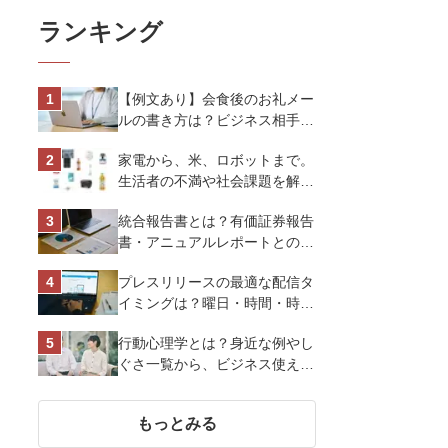
ランキング
【例文あり】会食後のお礼メー
ルの書き方は？ビジネス相手に
好印象を与えるマナーとポイン
家電から、米、ロボットまで。
トを解説
生活者の不満や社会課題を解決
するビジネスの伝え方｜アイリ
統合報告書とは？有価証券報告
スオーヤマ株式会社
書・アニュアルレポートとの違
い、作り方など基礎知識を解説
プレスリリースの最適な配信タ
イミングは？曜日・時間・時期
を戦略的に決定して効果を最大
行動心理学とは？身近な例やし
化させよう
ぐさ一覧から、ビジネス使える
13選を解説
もっとみる