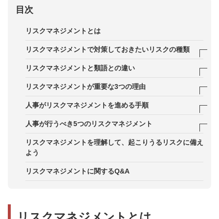
目次
リスクマネジメントとは
リスクマネジメントで対策しておきたいリスクの種類
投機的リスク
リスクマネジメントと類語との違い
純粋リスク
クライシスマネジメントとの違い
リスクマネジメントが重要な3つの理由
リスクヘッジとの違い
1．企業を存続させ続けるため
人事がリスクマネジメントを進める手順
危機管理との違い
2．挑戦機会を創出するため
手順1．リスクを発見・特定する
人事が行うべき5つのリスクマネジメント
リスクアセスメントとの違い
3．被害や損質を最小限に抑えるため
手順2．リスクを分析・算定する
1．人材獲得に対するリスクマネジメント
リスクマネジメントを理解して、起こりうるリスクに備え
よう
手順3．リスクを評価する
2．人材流出に対するリスクマネジメント
リスクマネジメントに関するQ&A
手順4．リスクに対応する
3．人件費比率の上昇に対するリスクマネジメント
手順5．モニタリングと改善
4．労働関係法違反に対するリスクマネジメント
リスクマネジメントとは
5．人権問題の発生に対するリスクマネジメント