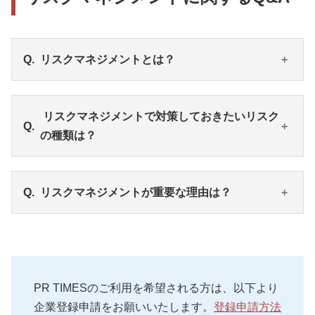
リスクマネジメントとは？
リスクマネジメントとは、企業経営で想定されるリ
リスクマネジメントで対策しておきたいリスク
スクを管理し、損失を回避もしくは最小限に抑える
の種類は？
ことを目指す取り組みです。
働き方が多様化している現代では、想定すべきリス
クの種類や幅はどんどん広がっています。問題が起
下記の2種類が挙げられます。
リスクマネジメントが重要な理由は？
きてしまう前に、起こりうるリスクを想定し、対策
1. 投機的リスク…投資や金利変動、新商品の開発な
を講じておくことが大切です。
ど、損失と利益の双方をもたらす可能性のあるリス
クです。
・企業として経営を続けていくために必要な信用や
2. 純粋リスク…災害、テロや事故、情報漏洩など、
ブランドイメージを守るために必要です。
企業に損失をもたらすリスクです。
・企業を存続させつつ、新たな挑戦を行うためにも
PR TIMESのご利用を希望される方は、以下より
重要となります。
企業登録申請をお願いいたします。
登録申請方法
・リスクが多様化している現代において、危機が発