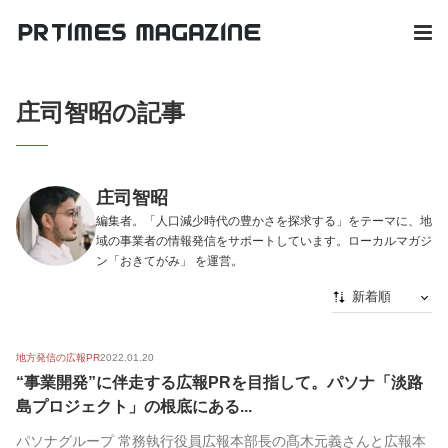
庄司智昭の記事
庄司智昭
編集者。「人口減少時代の豊かさを探求する」をテーマに、地
域の事業者の情報発信をサポートしています。ローカルマガジ
ン「おきてがみ」 を運営。
新着順
新着順
地方発信の広報PR
2022.01.20
最初から
“事業開発”に伴走する広報PRを目指して。パソナ「淡路
人気順
島プロジェクト」の根底にある...
パソナグループ 常務執行役員広報本部長の髙木元義さんと広報本