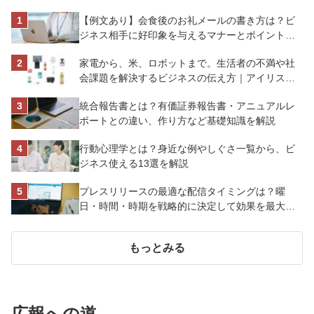
【例文あり】会食後のお礼メールの書き方は？ビ
ジネス相手に好印象を与えるマナーとポイントを
解説
家電から、米、ロボットまで。生活者の不満や社
会課題を解決するビジネスの伝え方｜アイリスオ
ーヤマ株式会社
統合報告書とは？有価証券報告書・アニュアルレ
ポートとの違い、作り方など基礎知識を解説
行動心理学とは？身近な例やしぐさ一覧から、ビ
ジネス使える13選を解説
プレスリリースの最適な配信タイミングは？曜
日・時間・時期を戦略的に決定して効果を最大化
させよう
もっとみる
広報への道