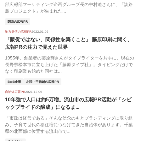
部広報部マーケティング企画グループ長の中村遼さんに、「淡路
島プロジェクト」が生まれた...
関西の広報PR
地方発信の広報PR
2022.01.06
「販促ではない、関係性を築くこと」 藤原印刷に聞く、
広報PRの注力で見えた世界
1955年、創業者の藤原輝さんがタイプライターを片手に、現在の
長野県松本市に立ち上げた「藤原タイプ社」。タイピングだけで
なく印刷業も始めた同社は...
BtoB企業
北陸・甲信越の広報PR
自治体広報PR
2021.12.09
10年強で人口は約5万増。流山市の広報PR活動が「シビ
ックプライドの醸成」になるま...
「市政は経営である」そんな信念のもとブランディングに取り組
み、子育て世代の移住増につなげてきた自治体があります。千葉
県の北西部に位置する流山市で...