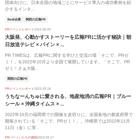
団体向けに、日本全国の地域ごとにサービス導入の成功事例を紹
介するインタ...
BtoB企業
関西の広報PR
PRイベントレポート
2023.06.05
大阪発、心動かすストーリーを広報PRに活かす秘訣｜朝
日放送テレビ × パイン × ...
PR TIMESは、広報PRに関する学びと交流の場「そこで、PRゼ
ミ！」を2022年10月より全国で展開しています。「そこで、PR
ゼミ！さぁ大阪...
関西の広報PR
PRイベントレポート
2023.05.18
うちなーんちゅに愛される、地産地消の広報PR｜ブルー
シール × 沖縄タイムス × ...
2022年10月の福岡県での開催を皮切りに、全国各地の都道府県で
開催されている「そこで、PRゼミ！」。沖縄県では2022年11月
11日（金）に実...
PRパーソンたちの挑戦
2023.05.17