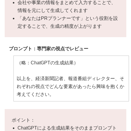
環境への影響を軽減し、より持続可能な農業の未来
会社や事業の情報をまとめて入力することで、
を創造しています。
情報を元にして生成してくれます
「あなたはPRプランナーです」という役割を設
# 提供サービス「エアロファーム・インテグレータ
定することで、生成の精度が上がります
ー」
エアロファーム・インテグレーターは、ドローンを
プロンプト：専門家の視点でレビュー
利用した精密農業支援サービスです。ドローンによ
る土地の3Dマッピング、作物の健康状態のモニタリ
（略：ChatGPTの生成結果）
ング、適切な時期における種まきや肥料散布などを
行います。また、データ収集と分析を通じて、農地
以上を、経済新聞記者、報道番組ディレクター、そ
の最適な管理方法を提案し、農業生産性の向上と環
れぞれの視点でどんな要素があったら興味を抱くか
境への影響を最小限に抑えることを目指します。
考えてください。
以上の会社に関する情報をもとに、以下の内容を考
えてください。
ポイント：
プレスリリースの目的：
ChatGPTによる生成結果をそのままプロンプト