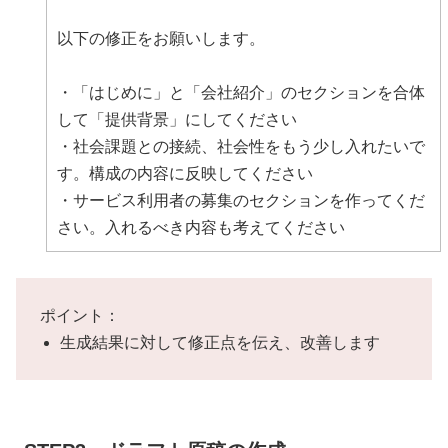
## プレスリリースのバリュー
（略：STEP1で作成した内容）
以下の修正をお願いします。
## あるとメディアの興味を引く情報
・「はじめに」と「会社紹介」のセクションを合体
（略：STEP1で作成した内容）
して「提供背景」にしてください
・社会課題との接続、社会性をもう少し入れたいで
以上の内容を踏まえて、プレスリリースの構成案を
す。構成の内容に反映してください
作成してください。日本向けの様式でお願いしま
・サービス利用者の募集のセクションを作ってくだ
す。
さい。入れるべき内容も考えてください
ポイント：
生成結果に対して修正点を伝え、改善します