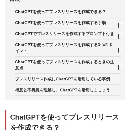
ChatGPTを使ってプレスリリースを作成できる？
ChatGPTを使ってプレスリリースを作成する手順
STEP1．企画を立てる
ChatGPTでプレスリリースを作成するプロンプト付き
STEP2．構成の作成
STEP1．企画を立てる
ChatGPTを使ってプレスリリースを作成する3つのポ
イント
STEP3．ドラフト原稿の作成
STEP2．構成の作成
ポイント1．自社の背景情報を入力する
ChatGPTを使ってプレスリリースを作成するときの注
STEP4．原稿を改善し、仕上げる
STEP3．ドラフト原稿の作成
意点
ポイント2．プロンプトを構成する4つの基本要素を
STEP4．原稿を改善し、仕上げる
意識する
注意点1．個人情報や機密情報は入力しない
プレスリリース作成にChatGPTを活用している事例
ポイント3．対話を通して改善していく
注意点2．回答の根拠や裏付けは必ず自ら確認する
得意と不得意を理解し、ChatGPTを活用しましょう
注意点3．最新情報の取り扱いについて
ChatGPTを使ってプレスリリース
を作成できる？