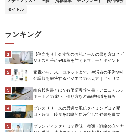
メディアリスト
画像
掲載基準
テンプレート
配信機会
タイトル
ランキング
【例文あり】会食後のお礼メールの書き方は？ビ
ジネス相手に好印象を与えるマナーとポイントを
解説
家電から、米、ロボットまで。生活者の不満や社
会課題を解決するビジネスの伝え方｜アイリスオ
ーヤマ株式会社
統合報告書とは？有価証券報告書・アニュアルレ
ポートとの違い、作り方など基礎知識を解説
プレスリリースの最適な配信タイミングは？曜
日・時間・時期を戦略的に決定して効果を最大化
させよう
ブランディングとは？意味・種類・戦略の立て方