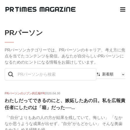
PRパーソン
PRパーソンカテゴリーでは、PRパーソンのキャリア、考え方に焦
点を当てたコンテンツを発信。あなたが自分らしいPRパーソンに
なるためのヒントになる情報をお届けしています。
新着順
新着順
最初から
PRパーソンのジブン的広報PR
2020.04.30
わたしだってできるのにと、嫉妬したあの日。私を広報責
人気順
任者にしたのは「箱」だった──...
「“自分”よりもあの人の方が結果を残していて、悔しい」 「なか
なか思うような成果が出せず、“自分”がもどかしい」 そんな奥歯
をかみしめる経験を経...