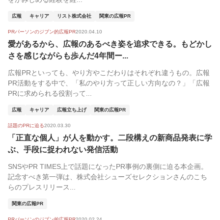
広報
キャリア
リスト株式会社
関東の広報PR
PRパーソンのジブン的広報PR
2020.04.10
愛があるから、広報のあるべき姿を追求できる。もどかし
さを感じながらも歩んだ4年間ー...
広報PRといっても、やり方やこだわりはそれぞれ違うもの。広報
PR活動をする中で、「私のやり方って正しい方向なの？」「広報
PRに求められる役割って...
広報
キャリア
広報立ち上げ
関東の広報PR
話題のPRに迫る
2020.03.30
「正直な個人」が人を動かす。二段構えの新商品発表に学
ぶ、手段に捉われない発信活動
SNSやPR TIMES上で話題になったPR事例の裏側に迫る本企画。
記念すべき第一弾は、株式会社シューズセレクションさんのこち
らのプレスリリース...
関東の広報PR
PRパーソンのジブン的広報PR
2020.02.24