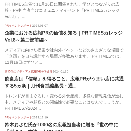
PR TIMES主催で11月16日に開催された、学びとつながりの広
報・PR担当者向けコミュニティイベント「PR TIMESカレッジ
Vol.8」。...
PRイベントレポート
2024.03.07
企業における広報PRの価値を知る｜PR TIMESカレッジ
Vol.8～第ニ部前編～
メディアに向けた提案や社内外イベントなどのさまざまな場面で
「企画」を自ら設計する場面が多数あります。 PR TIMESでは、
11月16日に学びと...
新時代のメディアと広報PRを考える
2024.01.30
飲食店は「信頼」を得ること。広報PRがうまい店に共通
する5ヵ条｜月刊食堂編集長・通...
トレンドが目まぐるしく変わる外食産業。多様な情報発信が進む
中、メディアや顧客との関係性で必要なことはなんでしょうか。
PR TIMESが2024...
PRイベントレポート
2023.12.19
鈴木おさむ氏が1000名の広報担当者に贈る『世の中に