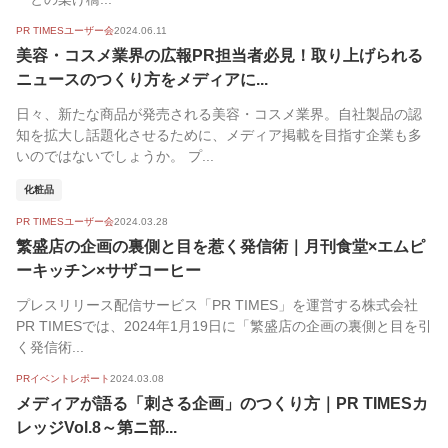
PR TIMESユーザー会
2024.06.11
美容・コスメ業界の広報PR担当者必見！取り上げられる
ニュースのつくり方をメディアに...
日々、新たな商品が発売される美容・コスメ業界。自社製品の認
知を拡大し話題化させるために、メディア掲載を目指す企業も多
いのではないでしょうか。 プ...
化粧品
PR TIMESユーザー会
2024.03.28
繁盛店の企画の裏側と目を惹く発信術｜月刊食堂×エムピ
ーキッチン×サザコーヒー
プレスリリース配信サービス「PR TIMES」を運営する株式会社
PR TIMESでは、2024年1月19日に「繁盛店の企画の裏側と目を引
く発信術...
PRイベントレポート
2024.03.08
メディアが語る「刺さる企画」のつくり方｜PR TIMESカ
レッジVol.8～第ニ部...