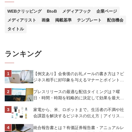
WEBクリッピング
BtoB
メディアフック
企業ページ
メディアリスト
画像
掲載基準
テンプレート
配信機会
タイトル
ランキング
【例文あり】会食後のお礼メールの書き方は？ビ
ジネス相手に好印象を与えるマナーとポイントを
解説
プレスリリースの最適な配信タイミングは？曜
日・時間・時期を戦略的に決定して効果を最大化
させよう
家電から、米、ロボットまで。生活者の不満や社
会課題を解決するビジネスの伝え方｜アイリスオ
ーヤマ株式会社
統合報告書とは？有価証券報告書・アニュアルレ