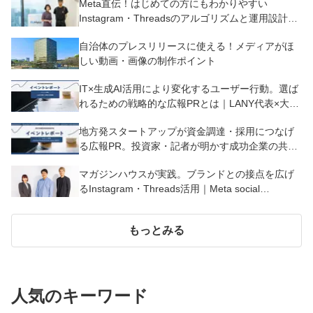
Meta直伝！はじめての方にもわかりやすい
Instagram・Threadsのアルゴリズムと運用設計｜
Meta social communication session
自治体のプレスリリースに使える！メディアがほ
しい動画・画像の制作ポイント
IT×生成AI活用により変化するユーザー行動。選ば
れるための戦略的な広報PRとは｜LANY代表×大和
大学教授
地方発スタートアップが資金調達・採用につなげ
る広報PR。投資家・記者が明かす成功企業の共通
点｜Future Pressrelease from IWATE
マガジンハウスが実践。ブランドとの接点を広げ
るInstagram・Threads活用｜Meta social
communication session
もっとみる
人気のキーワード