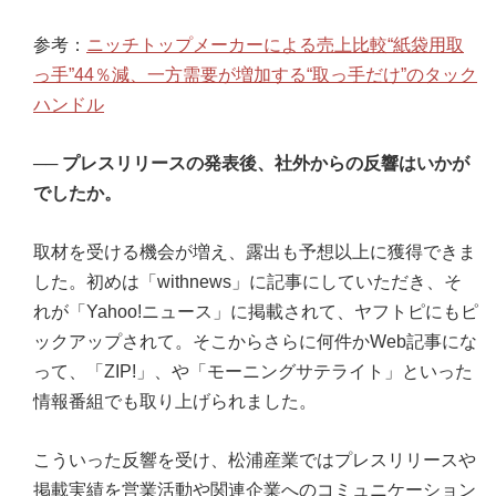
参考：
ニッチトップメーカーによる売上比較“紙袋用取
っ手”44％減、一方需要が増加する“取っ手だけ”のタック
ハンドル
──
プレスリリースの発表後、社外からの反響はいかが
でしたか。
取材を受ける機会が増え、露出も予想以上に獲得できま
した。初めは「withnews」に記事にしていただき、そ
れが「Yahoo!ニュース」に掲載されて、ヤフトピにもピ
ックアップされて。そこからさらに何件かWeb記事にな
って、「ZIP!」、や「モーニングサテライト」といった
情報番組でも取り上げられました。
こういった反響を受け、松浦産業ではプレスリリースや
掲載実績を営業活動や関連企業へのコミュニケーション