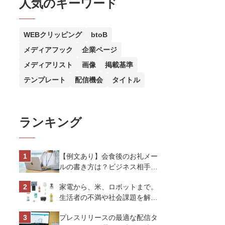
人気のキーワード
WEBクリッピング
btoB
メディアフック
企業ページ
メディアリスト
画像
掲載基準
テンプレート
配信機会
タイトル
ランキング
【例文あり】会食後のお礼メー
ルの書き方は？ビジネス相手に
好印象を与えるマナーとポイン
家電から、米、ロボットまで。
トを解説
生活者の不満や社会課題を解決
するビジネスの伝え方｜アイリ
プレスリリースの最適な配信タ
スオーヤマ株式会社