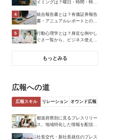
イミングは？曜日・時間・時期
を戦略的に決定して効果を最大
統合報告書とは？有価証券報告
化させよう
書・アニュアルレポートとの違
い、作り方など基礎知識を解説
行動心理学とは？身近な例やし
ぐさ一覧から、ビジネス使える
13選を解説
もっとみる
広報への道
広報スキル
リレーション
オウンド広報
都道府県別に見るプレスリリー
ス。地域特化した情報を配信す
るメリットとコツを解説
社長交代・新社長就任のプレス