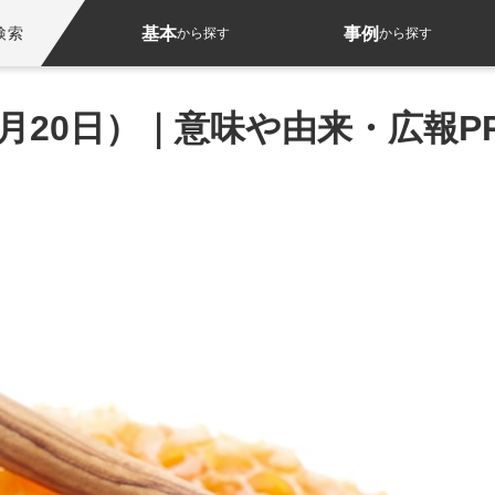
基本
事例
検索
から探す
から探す
月20日）｜意味や由来・広報