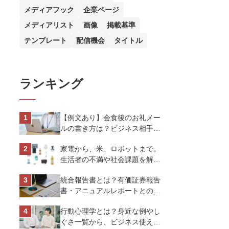
メディアフック
企業ページ
メディアリスト
画像
掲載基準
テンプレート
配信機会
タイトル
ランキング
【例文あり】会食後のお礼メー
ルの書き方は？ビジネス相手に
好印象を与えるマナーとポイン
家電から、米、ロボットまで。
トを解説
生活者の不満や社会課題を解決
するビジネスの伝え方｜アイリ
統合報告書とは？有価証券報告
スオーヤマ株式会社
書・アニュアルレポートとの違
い、作り方など基礎知識を解説
行動心理学とは？身近な例やし
ぐさ一覧から、ビジネス使える