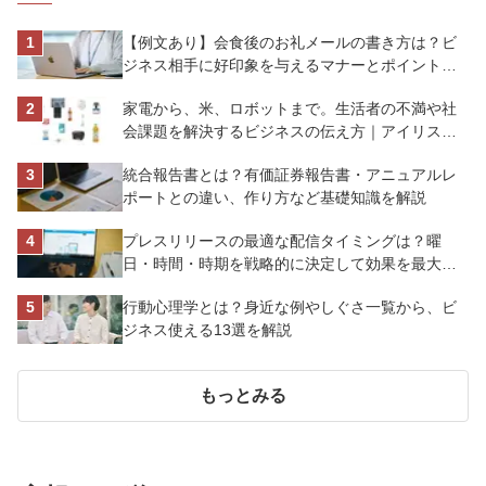
【例文あり】会食後のお礼メールの書き方は？ビ
ジネス相手に好印象を与えるマナーとポイントを
解説
家電から、米、ロボットまで。生活者の不満や社
会課題を解決するビジネスの伝え方｜アイリスオ
ーヤマ株式会社
統合報告書とは？有価証券報告書・アニュアルレ
ポートとの違い、作り方など基礎知識を解説
プレスリリースの最適な配信タイミングは？曜
日・時間・時期を戦略的に決定して効果を最大化
させよう
行動心理学とは？身近な例やしぐさ一覧から、ビ
ジネス使える13選を解説
もっとみる