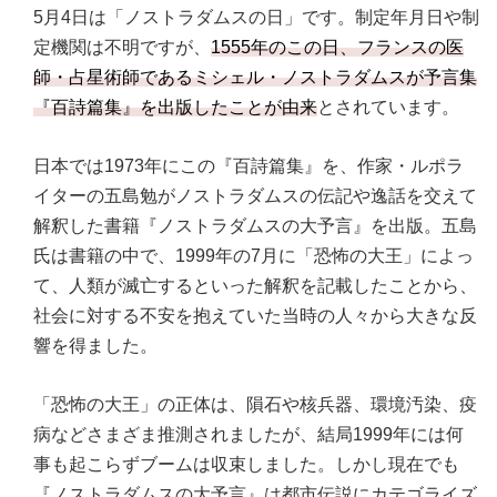
5月4日は「ノストラダムスの日」です。制定年月日や制
定機関は不明ですが、
1555年のこの日、フランスの医
師・占星術師であるミシェル・ノストラダムスが予言集
『百詩篇集』を出版したことが由来
とされています。
日本では1973年にこの『百詩篇集』を、作家・ルポラ
イターの五島勉がノストラダムスの伝記や逸話を交えて
解釈した書籍『ノストラダムスの大予言』を出版。五島
氏は書籍の中で、1999年の7月に「恐怖の大王」によっ
て、人類が滅亡するといった解釈を記載したことから、
社会に対する不安を抱えていた当時の人々から大きな反
響を得ました。
「恐怖の大王」の正体は、隕石や核兵器、環境汚染、疫
病などさまざま推測されましたが、結局1999年には何
事も起こらずブームは収束しました。しかし現在でも
『ノストラダムスの大予言』は都市伝説にカテゴライズ