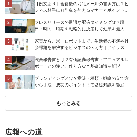
【例文あり】会食後のお礼メールの書き方は？ビ
ジネス相手に好印象を与えるマナーとポイントを
解説
プレスリリースの最適な配信タイミングは？曜
日・時間・時期を戦略的に決定して効果を最大化
させよう
家電から、米、ロボットまで。生活者の不満や社
会課題を解決するビジネスの伝え方｜アイリスオ
ーヤマ株式会社
統合報告書とは？有価証券報告書・アニュアルレ
ポートとの違い、作り方など基礎知識を解説
ブランディングとは？意味・種類・戦略の立て方
から手法・成功のポイントまで基礎知識を徹底解
説【成功事例あり】
もっとみる
広報への道