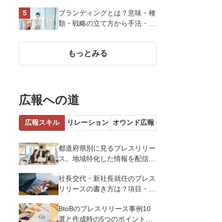
い、作り方など基礎知識を解説
ブランディングとは？意味・種
類・戦略の立て方から手法・成
功のポイントまで基礎知識を徹
底解説【成功事例あり】
もっとみる
広報への道
広報スキル
リレーション
オウンド広報
都道府県別に見るプレスリリー
ス。地域特化した情報を配信す
るメリットとコツを解説
社長交代・新社長就任のプレス
リリースの書き方は？項目・ポ
イント・事例を紹介
BtoBのプレスリリース事例10
選と作成時の5つのポイントを