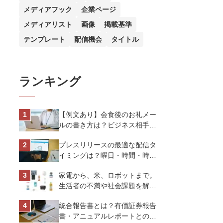
メディアフック
企業ページ
メディアリスト
画像
掲載基準
テンプレート
配信機会
タイトル
ランキング
【例文あり】会食後のお礼メー
ルの書き方は？ビジネス相手に
好印象を与えるマナーとポイン
プレスリリースの最適な配信タ
トを解説
イミングは？曜日・時間・時期
を戦略的に決定して効果を最大
家電から、米、ロボットまで。
化させよう
生活者の不満や社会課題を解決
するビジネスの伝え方｜アイリ
統合報告書とは？有価証券報告
スオーヤマ株式会社
書・アニュアルレポートとの違