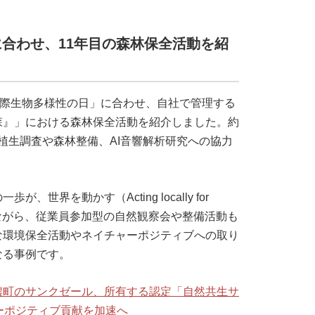
合わせ、11年目の森林保全活動を紹
国際生物多様性の日」に合わせ、自社で管理する
森』」における森林保全活動を紹介しました。約
、植生調査や森林整備、AI音響解析研究への協力
界を動かす（Acting locally for
びつけながら、従業員参加型の自然観察会や整備活動も
な環境保全活動やネイチャーポジティブへの取り
なる事例です。
濃町のサンクゼール、所有する認定「自然共生サ
ーポジティブ貢献を加速へ