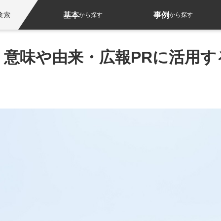
基本
事例
検索
から探す
から探す
｜意味や由来・広報PRに活用