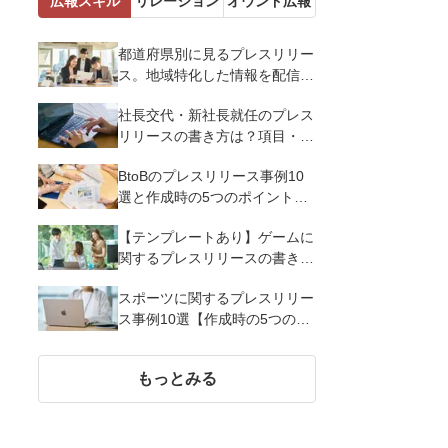
広報スキル
リレーション
オウンド広報
都道府県別に見るプレスリリー
ス。地域特化した情報を配信す
るメリットとコツを解説
社長交代・新社長就任のプレス
リリースの書き方は？項目・ポ
イント・事例を紹介
BtoBのプレスリリース事例10
選と作成時の5つのポイントを
解説
【テンプレートあり】ゲームに
関するプレスリリースの書き方
｜3つのポイントと事例を解説
スポーツに関するプレスリリー
ス事例10選【作成時の5つのポ
イント】
もっとみる