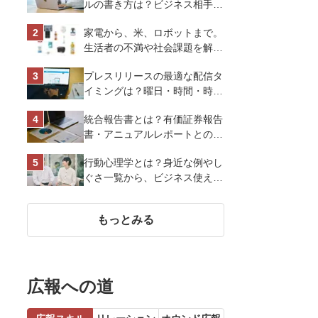
ルの書き方は？ビジネス相手に
好印象を与えるマナーとポイン
家電から、米、ロボットまで。
トを解説
生活者の不満や社会課題を解決
するビジネスの伝え方｜アイリ
プレスリリースの最適な配信タ
スオーヤマ株式会社
イミングは？曜日・時間・時期
を戦略的に決定して効果を最大
統合報告書とは？有価証券報告
化させよう
書・アニュアルレポートとの違
い、作り方など基礎知識を解説
行動心理学とは？身近な例やし
ぐさ一覧から、ビジネス使える
13選を解説
もっとみる
広報への道