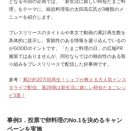
となる今回の企画では、「新生活に嬉しい時短たまご料
理」をテーマに、統括料理長の太田高広氏が3種類のメ
ニューを紹介します。
プレスリリースのタイトルや本文で動画の累計再生数を
具体的に提示し、客観性のある情報を盛り込んでいるの
がGOODポイントです。「たまご料理の日」の広報PR
施策ではありませんが、同社ならではの独自性のある取
り組みをプレスリリースで配信した好事例です。
参考：
累計約20万回再生！シェフが教える大人気インス
タライブ配信、第28弾は新生活に嬉しい時短たまごレシ
ピ3選！
事例3．投票で卵料理のNo.1を決めるキャン
ペーンを実施