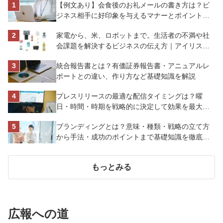
【例文あり】会食後のお礼メールの書き方は？ビ
ジネス相手に好印象を与えるマナーとポイントを
解説
家電から、米、ロボットまで。生活者の不満や社
会課題を解決するビジネスの伝え方｜アイリスオ
ーヤマ株式会社
統合報告書とは？有価証券報告書・アニュアルレ
ポートとの違い、作り方など基礎知識を解説
プレスリリースの最適な配信タイミングは？曜
日・時間・時期を戦略的に決定して効果を最大化
させよう
ブランディングとは？意味・種類・戦略の立て方
から手法・成功のポイントまで基礎知識を徹底解
説【成功事例あり】
もっとみる
広報への道