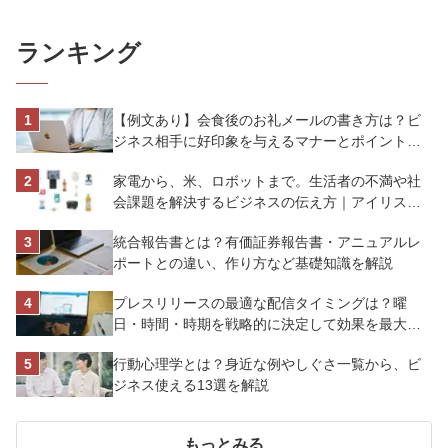
ランキング
【例文あり】会食後のお礼メールの書き方は？ビ
ジネス相手に好印象を与えるマナーとポイントを
解説
家電から、米、ロボットまで。生活者の不満や社
会課題を解決するビジネスの伝え方｜アイリスオ
ーヤマ株式会社
統合報告書とは？有価証券報告書・アニュアルレ
ポートとの違い、作り方など基礎知識を解説
プレスリリースの最適な配信タイミングは？曜
日・時間・時期を戦略的に決定して効果を最大化
させよう
行動心理学とは？身近な例やしぐさ一覧から、ビ
ジネス使える13選を解説
もっとみる