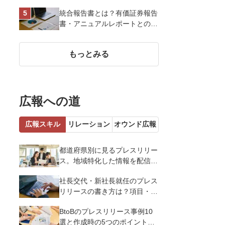
を戦略的に決定して効果を最大
統合報告書とは？有価証券報告
化させよう
書・アニュアルレポートとの違
い、作り方など基礎知識を解説
もっとみる
広報への道
広報スキル
リレーション
オウンド広報
都道府県別に見るプレスリリー
ス。地域特化した情報を配信す
るメリットとコツを解説
社長交代・新社長就任のプレス
リリースの書き方は？項目・ポ
イント・事例を紹介
BtoBのプレスリリース事例10
選と作成時の5つのポイントを