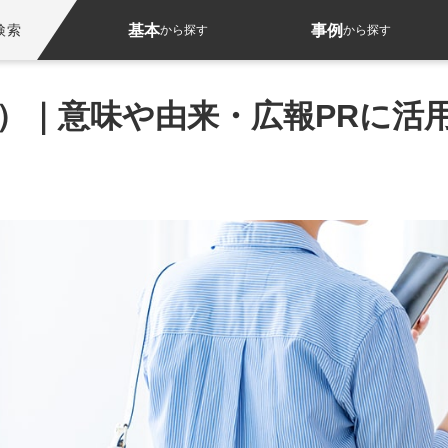
基本
事例
検索
から探す
から探す
日）｜意味や由来・広報PRに活