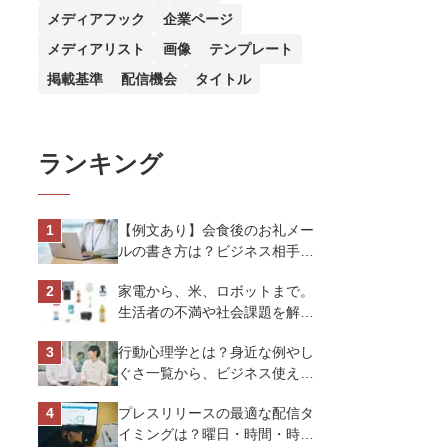
メディアフック
企業ページ
メディアリスト
画像
テンプレート
掲載基準
配信機会
タイトル
ランキング
【例文あり】会食後のお礼メー
ルの書き方は？ビジネス相手に
好印象を与えるマナーとポイン
家電から、米、ロボットまで。
トを解説
生活者の不満や社会課題を解決
するビジネスの伝え方｜アイリ
行動心理学とは？身近な例やし
スオーヤマ株式会社
ぐさ一覧から、ビジネス使える
13選を解説
プレスリリースの最適な配信タ
イミングは？曜日・時間・時期