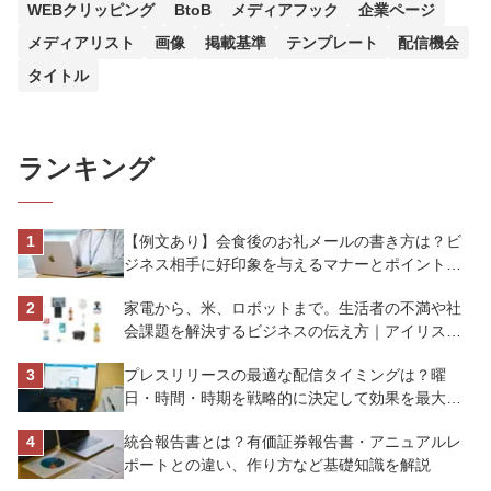
WEBクリッピング
BtoB
メディアフック
企業ページ
メディアリスト
画像
掲載基準
テンプレート
配信機会
タイトル
ランキング
【例文あり】会食後のお礼メールの書き方は？ビ
ジネス相手に好印象を与えるマナーとポイントを
解説
家電から、米、ロボットまで。生活者の不満や社
会課題を解決するビジネスの伝え方｜アイリスオ
ーヤマ株式会社
プレスリリースの最適な配信タイミングは？曜
日・時間・時期を戦略的に決定して効果を最大化
させよう
統合報告書とは？有価証券報告書・アニュアルレ
ポートとの違い、作り方など基礎知識を解説