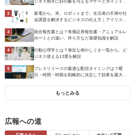
ジネス相手に好印象を与えるマナーとポイントを
解説
家電から、米、ロボットまで。生活者の不満や社
会課題を解決するビジネスの伝え方｜アイリスオ
ーヤマ株式会社
統合報告書とは？有価証券報告書・アニュアルレ
ポートとの違い、作り方など基礎知識を解説
行動心理学とは？身近な例やしぐさ一覧から、ビ
ジネス使える13選を解説
プレスリリースの最適な配信タイミングは？曜
日・時間・時期を戦略的に決定して効果を最大化
させよう
もっとみる
広報への道
広報スキル
リレーション
オウンド広報