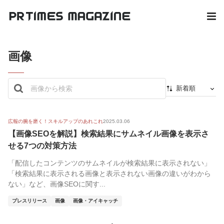
画像
新着順
新着順
最初から
広報の腕を磨く！スキルアップのあれこれ
2025.03.06
【画像SEOを解説】検索結果にサムネイル画像を表示さ
人気順
せる7つの対策方法
「配信したコンテンツのサムネイルが検索結果に表示されない」
「検索結果に表示される画像と表示されない画像の違いがわから
ない」など、画像SEOに関す...
プレスリリース
画像
画像・アイキャッチ