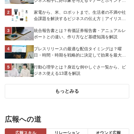
ジネス相手に好印象を与えるマナーとポイントを
解説
家電から、米、ロボットまで。生活者の不満や社
会課題を解決するビジネスの伝え方｜アイリスオ
ーヤマ株式会社
統合報告書とは？有価証券報告書・アニュアルレ
ポートとの違い、作り方など基礎知識を解説
プレスリリースの最適な配信タイミングは？曜
日・時間・時期を戦略的に決定して効果を最大化
させよう
行動心理学とは？身近な例やしぐさ一覧から、ビ
ジネス使える13選を解説
もっとみる
広報への道
広報スキル
リレーション
オウンド広報