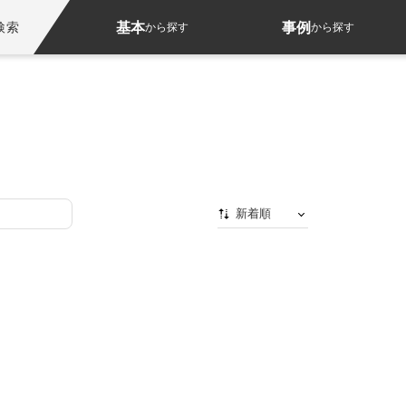
基本
事例
検索
から探す
から探す
新着順
新着順
最初から
人気順