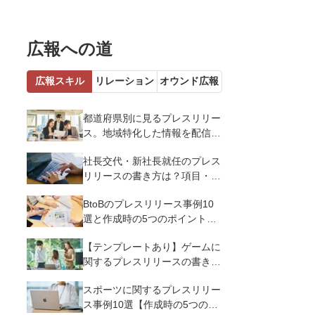
広報への道
広報スキル
リレーション
オウンド広報
都道府県別に見るプレスリリー
ス。地域特化した情報を配信す
るメリットとコツを解説
社長交代・新社長就任のプレス
リリースの書き方は？項目・ポ
イント・事例を紹介
BtoBのプレスリリース事例10
選と作成時の5つのポイントを
解説
【テンプレートあり】ゲームに
関するプレスリリースの書き方
｜3つのポイントと事例を解説
スポーツに関するプレスリリー
ス事例10選【作成時の5つのポ