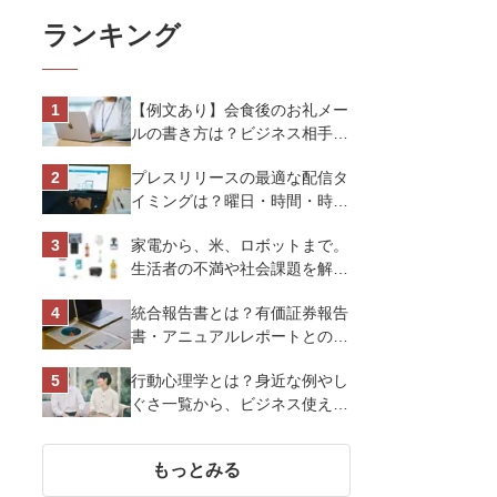
ランキング
【例文あり】会食後のお礼メー
ルの書き方は？ビジネス相手に
好印象を与えるマナーとポイン
プレスリリースの最適な配信タ
トを解説
イミングは？曜日・時間・時期
を戦略的に決定して効果を最大
家電から、米、ロボットまで。
化させよう
生活者の不満や社会課題を解決
するビジネスの伝え方｜アイリ
統合報告書とは？有価証券報告
スオーヤマ株式会社
書・アニュアルレポートとの違
い、作り方など基礎知識を解説
行動心理学とは？身近な例やし
ぐさ一覧から、ビジネス使える
13選を解説
もっとみる