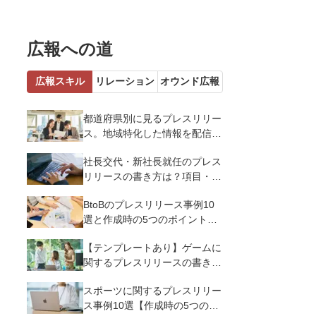
広報への道
広報スキル
リレーション
オウンド広報
都道府県別に見るプレスリリー
ス。地域特化した情報を配信す
るメリットとコツを解説
社長交代・新社長就任のプレス
リリースの書き方は？項目・ポ
イント・事例を紹介
BtoBのプレスリリース事例10
選と作成時の5つのポイントを
解説
【テンプレートあり】ゲームに
関するプレスリリースの書き方
｜3つのポイントと事例を解説
スポーツに関するプレスリリー
ス事例10選【作成時の5つのポ