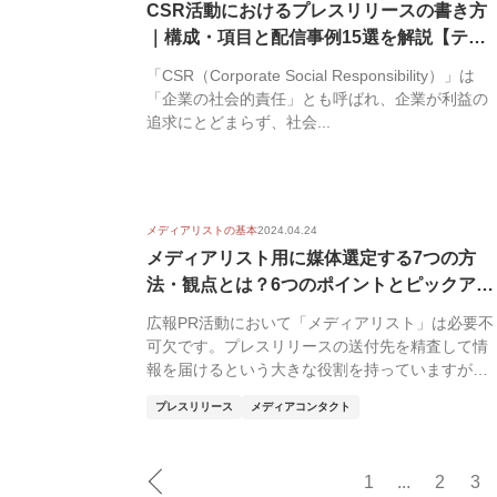
CSR活動におけるプレスリリースの書き方
｜構成・項目と配信事例15選を解説【テン
プ...
「CSR（Corporate Social Responsibility）」は
「企業の社会的責任」とも呼ばれ、企業が利益の
追求にとどまらず、社会...
メディアリストの基本
2024.04.24
メディアリスト用に媒体選定する7つの方
法・観点とは？6つのポイントとピックアッ
プ時...
広報PR活動において「メディアリスト」は必要不
可欠です。プレスリリースの送付先を精査して情
報を届けるという大きな役割を持っていますが、
メディアの...
プレスリリース
メディアコンタクト
1
...
2
3