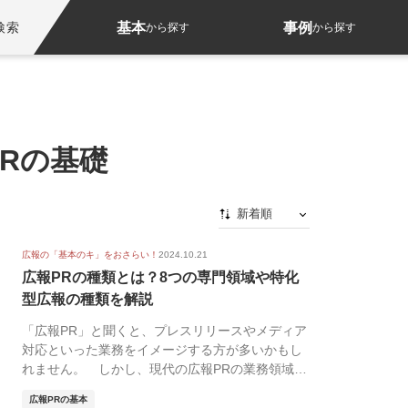
基本
事例
検索
から探す
から探す
Rの基礎
新着順
新着順
広報の「基本のキ」をおさらい！
2024.10.21
最初から
広報PRの種類とは？8つの専門領域や特化
型広報の種類を解説
人気順
「広報PR」と聞くと、プレスリリースやメディア
対応といった業務をイメージする方が多いかもし
れません。 しかし、現代の広報PRの業務領域は
SNS運...
広報PRの基本