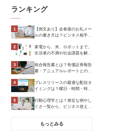
ランキング
【例文あり】会食後のお礼メー
ルの書き方は？ビジネス相手に
好印象を与えるマナーとポイン
家電から、米、ロボットまで。
トを解説
生活者の不満や社会課題を解決
するビジネスの伝え方｜アイリ
統合報告書とは？有価証券報告
スオーヤマ株式会社
書・アニュアルレポートとの違
い、作り方など基礎知識を解説
プレスリリースの最適な配信タ
イミングは？曜日・時間・時期
を戦略的に決定して効果を最大
行動心理学とは？身近な例やし
化させよう
ぐさ一覧から、ビジネス使える
13選を解説
もっとみる