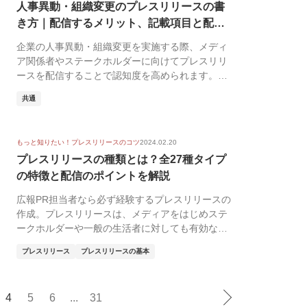
人事異動・組織変更のプレスリリースの書
き方｜配信するメリット、記載項目と配信
事例5...
企業の人事異動・組織変更を実施する際、メディ
ア関係者やステークホルダーに向けてプレスリリ
ースを配信することで認知度を高められます。し
かし何を書く...
共通
もっと知りたい！プレスリリースのコツ
2024.02.20
プレスリリースの種類とは？全27種タイプ
の特徴と配信のポイントを解説
広報PR担当者なら必ず経験するプレスリリースの
作成。プレスリリースは、メディアをはじめステ
ークホルダーや一般の生活者に対しても有効なコ
ミュニケー...
プレスリリース
プレスリリースの基本
4
5
6
...
31