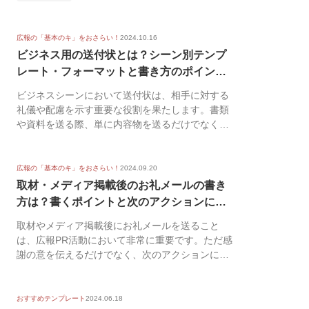
広報の「基本のキ」をおさらい！
2024.10.16
ビジネス用の送付状とは？シーン別テンプ
レート・フォーマットと書き方のポイント
を解説
ビジネスシーンにおいて送付状は、相手に対する
礼儀や配慮を示す重要な役割を果たします。書類
や資料を送る際、単に内容物を送るだけでなく送
付状を添える...
広報の「基本のキ」をおさらい！
2024.09.20
取材・メディア掲載後のお礼メールの書き
方は？書くポイントと次のアクションにつ
なげる...
取材やメディア掲載後にお礼メールを送ること
は、広報PR活動において非常に重要です。ただ感
謝の意を伝えるだけでなく、次のアクションにつ
なげる絶好の...
おすすめテンプレート
2024.06.18