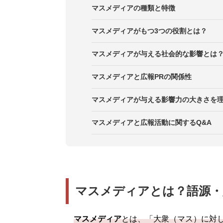
マスメディアとメディアの違い
マスメディアの種類と特徴
1. 新聞
マスメディアがもつ3つの役割とは？
2. 雑誌
マスメディアが与える社会的な影響とは
3. テレビ
1．政治への影響
マスメディアと広報PRの関係性
4. ラジオ
2．経済への影響
マスメディアが与える影響力の大きさを
5．インターネット・Webメディア・
3．文化・教養としての影響
マスメディアと広報活動に関するQ&A
マスメディアとは？語源・
マスメディア
とは、「大衆（マス）に対