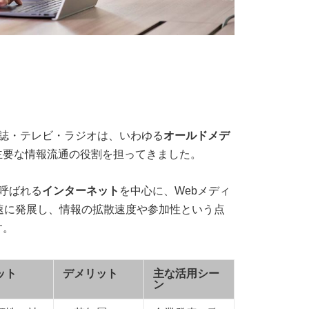
雑誌・テレビ・ラジオは、いわゆる
オールドメデ
主要な情報流通の役割を担ってきました。
呼ばれる
インターネット
を中心に、Webメディ
速に発展し、情報の拡散速度や参加性という点
す。
ット
デメリット
主な活用シー
ン