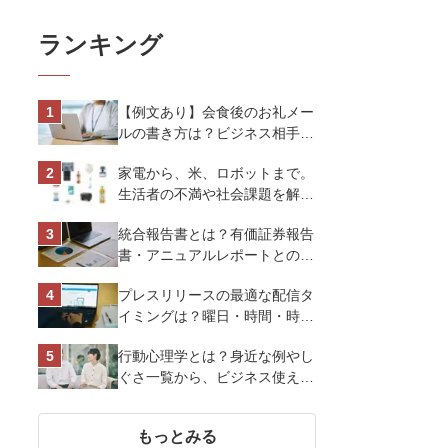
ランキング
【例文あり】会食後のお礼メー
ルの書き方は？ビジネス相手に
好印象を与えるマナーとポイン
家電から、米、ロボットまで。
トを解説
生活者の不満や社会課題を解決
するビジネスの伝え方｜アイリ
統合報告書とは？有価証券報告
スオーヤマ株式会社
書・アニュアルレポートとの違
い、作り方など基礎知識を解説
プレスリリースの最適な配信タ
イミングは？曜日・時間・時期
を戦略的に決定して効果を最大
行動心理学とは？身近な例やし
化させよう
ぐさ一覧から、ビジネス使える
13選を解説
もっとみる