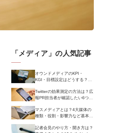
「
メディア
」の人気記事
オウンドメディアのKPI・
KGI・目標設定はどうする？設
定のポイントとKPI例
Twitterの効果測定の方法は？広
報PR担当者が確認したい6つの
KPI
マスメディアとは？4大媒体の
種類・役割・影響力など基本情
報を徹底解説
記者会見のやり方・開き方は？