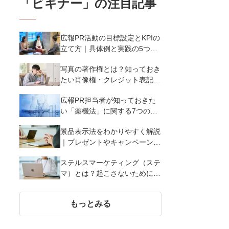
「
ビギナー
」の注目記事
広報PR活動の目標設定とKPIの
立て方｜具体例と実践の5つの
ポイントを解説
写真の著作権とは？知っておき
たい肖像権・クレジット表記
（コピーライト）まで写真の権
広報PR担当者が知っておきた
利を解説
い「薬機法」に関する7つのこ
と
景品表示法をわかりやすく解説
｜プレゼントやキャンペーン実
施時に違反しないために知って
ステルスマーケティング（ステ
おくべき7つのポイント【事例
マ）とは？起こさないために広
あり】
報が知っておきたい5つの基本
知識
もっとみる