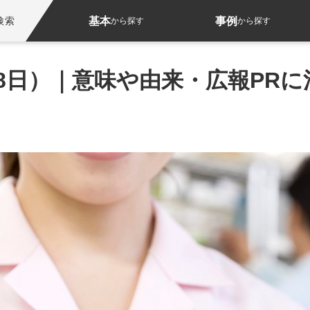
基本
事例
検索
から探す
から探す
8日）｜意味や由来・広報PR