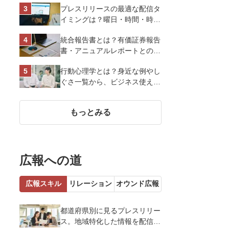
プレスリリースの最適な配信タ
スオーヤマ株式会社
イミングは？曜日・時間・時期
を戦略的に決定して効果を最大
統合報告書とは？有価証券報告
化させよう
書・アニュアルレポートとの違
い、作り方など基礎知識を解説
行動心理学とは？身近な例やし
ぐさ一覧から、ビジネス使える
13選を解説
もっとみる
広報への道
広報スキル
リレーション
オウンド広報
都道府県別に見るプレスリリー
ス。地域特化した情報を配信す