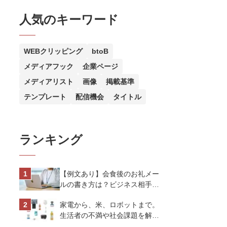
人気のキーワード
WEBクリッピング
btoB
メディアフック
企業ページ
メディアリスト
画像
掲載基準
テンプレート
配信機会
タイトル
ランキング
【例文あり】会食後のお礼メー
ルの書き方は？ビジネス相手に
好印象を与えるマナーとポイン
家電から、米、ロボットまで。
トを解説
生活者の不満や社会課題を解決
するビジネスの伝え方｜アイリ